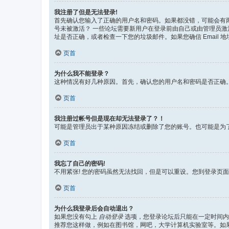
我注册了但是无法登录!
首先确认您输入了正确的用户名和密码。如果都没错，可能会有两
号未被激活？ 一些论坛需要新用户在登录前由自己或由管理员激活。
址是否正确，或者检查一下您的垃圾邮件。如果您确信 Email 
页首
为什么我不能登录？
这种情况有好几种原因。首先，确认您的用户名和密码是否正确
页首
我注册过帐号但是现在却无法登录了？！
可能是管理员出于某种原因冻结或删除了您的账号。也可能是为
页首
我忘了自己的密码!
不用紧张! 您的密码虽然无法找回，但是可以重设。您到登录页
页首
为什么我登录后会自动退出？
如果您没有勾上
自动登录
选项，您登录论坛后只能在一定时间内
推荐您这样做，例如在图书馆，网吧，大学计算机实验室等。如