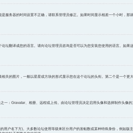
能是服务器的时间设置不正确，请联系管理员修正。如果时间显示相差一个小时，那
个论坛翻译成您的语言。请向论坛管理员咨询是否可以为您安装您使用的语言。如果
级相关的图片，一般以星星或方块的形式显示您在这个论坛的头衔。第二个是一个更
之一：Gravatar、相册、远程或上传。由论坛管理员决定启用头像和选择制作头
您的用户名下方)。大多数论坛使用等级来区分用户的发帖数或某种特殊身份，例如版