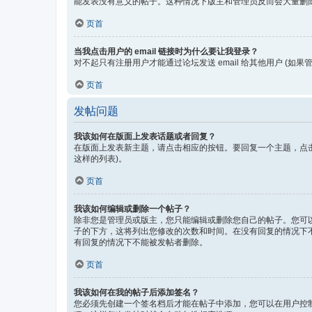
能发表没有意义的帖子。这种情况下版主和管理员反而会大量删
页首
当我点击用户的 email 链接时为什么要让我登录？
对不起只有注册用户才能通过论坛发送 email 给其他用户 (如果管
页首
发帖问题
我该如何在版面上发表话题或者回复？
在版面上发表新主题，请点击相应的按钮。要回复一个主题，点击
这样的列表)。
页首
我该如何编辑或删除一个帖子？
除非您是管理员或版主，您只能编辑或删除您自己的帖子。您可以
子的下方，这将列出您修改的次数和时间。在没有回复的情况下
有回复的情况下不能被发帖者删除。
页首
我该如何在我的帖子后添加签名？
您必须先创建一个签名档后才能在帖子中添加，您可以在用户控