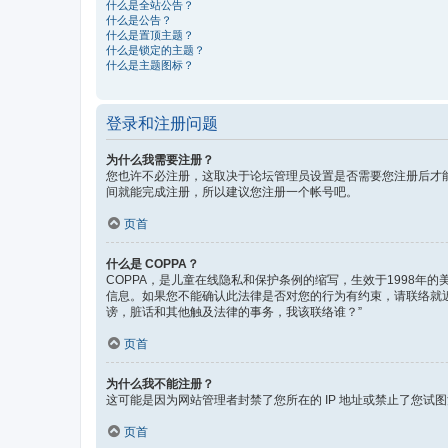
什么是全站公告？
什么是公告？
什么是置顶主题？
什么是锁定的主题？
什么是主题图标？
登录和注册问题
为什么我需要注册？
您也许不必注册，这取决于论坛管理员设置是否需要您注册后才能
间就能完成注册，所以建议您注册一个帐号吧。
页首
什么是 COPPA？
COPPA，是儿童在线隐私和保护条例的缩写，生效于1998
信息。如果您不能确认此法律是否对您的行为有约束，请联络就近的律
谤，脏话和其他触及法律的事务，我该联络谁？”
页首
为什么我不能注册？
这可能是因为网站管理者封禁了您所在的 IP 地址或禁止了您
页首