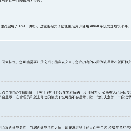
除您的帖子而降低您的等级。
理员启用了 email 功能)。这主要是为了防止匿名用户使用 email 系统发送垃圾邮件
回复按钮。您可能需要注册之后才能发表文章，您所拥有的权限列表显示在版面和文章
点击“编辑”按钮编辑一个帖子 (有时必须在发表后的一段时间内)。如果有人已经回
不会显示，在管理员和版主修改的情况下也可能不会显示，除非他们决定留下一段记
制面板创建签名档。当您创建签名档之后，请在发表帖子的页面中勾选
添加签名档
来