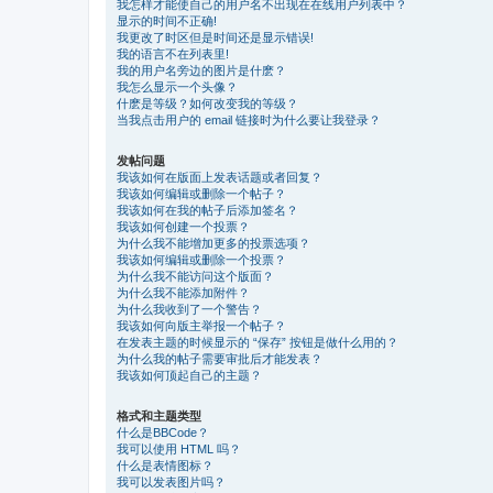
我怎样才能使自己的用户名不出现在在线用户列表中？
显示的时间不正确!
我更改了时区但是时间还是显示错误!
我的语言不在列表里!
我的用户名旁边的图片是什麽？
我怎么显示一个头像？
什麽是等级？如何改变我的等级？
当我点击用户的 email 链接时为什么要让我登录？
发帖问题
我该如何在版面上发表话题或者回复？
我该如何编辑或删除一个帖子？
我该如何在我的帖子后添加签名？
我该如何创建一个投票？
为什么我不能增加更多的投票选项？
我该如何编辑或删除一个投票？
为什么我不能访问这个版面？
为什么我不能添加附件？
为什么我收到了一个警告？
我该如何向版主举报一个帖子？
在发表主题的时候显示的 “保存” 按钮是做什么用的？
为什么我的帖子需要审批后才能发表？
我该如何顶起自己的主题？
格式和主题类型
什么是BBCode？
我可以使用 HTML 吗？
什么是表情图标？
我可以发表图片吗？