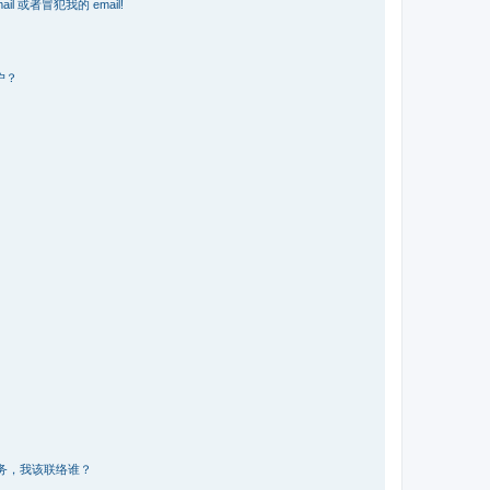
 或者冒犯我的 email!
户？
务，我该联络谁？