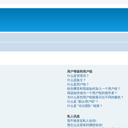
用户等级和用户组
什么是管理员？
什么是版主？
什么是用户组？
组在哪里和我该如何加入一个用户组？
我该如何成为一个用户组的领导者？
为什么某些用户组能显示出不同的颜色？
什么是 “默认用户组”？
什么是 “论坛团队” 链接？
私人讯息
我不能发送私人短信!
我怎么总是收到骚扰短信!