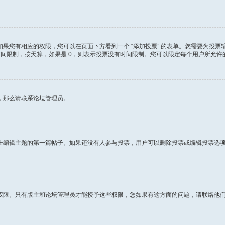
您有相应的权限，您可以在页面下方看到一个 “添加投票” 的表单。您需要为投票输
时间限制，按天算，如果是 0，则表示投票没有时间限制。您可以限定每个用户所允
，那么请联系论坛管理员。
击编辑主题的第一篇帖子。如果还没有人参与投票，用户可以删除投票或编辑投票选
权限。只有版主和论坛管理员才能授予这些权限，您如果有这方面的问题，请联络他