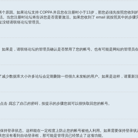
个原因。如果论坛支持 COPPA 并且您在注册时小于13岁，那您必须先按照您收
当您注册时论坛将告诉您是否需要激活。如果您收到了 email 就按照其中的步骤完成激
地址没错请联络论坛管理员。
。如果是，请联络论坛的管理员确认是否禁用了您的帐号。也有可能是网站的管理员
了减少数据库大小许多论坛会定期删除一些很久未发帖的用户。如果是这样，请重新
面点击
我忘了自己的密码
，按提示的步骤您就可以很快取回您的帐号。
保持登录状态。这样能在一定程度上防止您的帐号被他人利用。如果需要保持登录状
果您没有看到自动登录框，那可能是管理员已经禁止了这项功能。