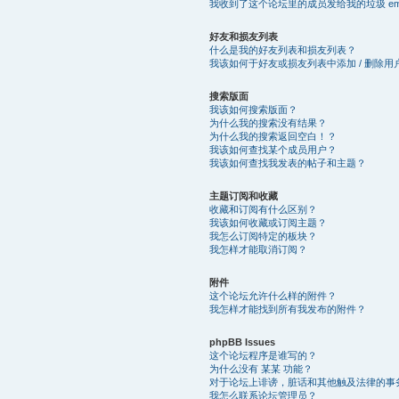
我收到了这个论坛里的成员发给我的垃圾 email
好友和损友列表
什么是我的好友列表和损友列表？
我该如何于好友或损友列表中添加 / 删除用
搜索版面
我该如何搜索版面？
为什么我的搜索没有结果？
为什么我的搜索返回空白！？
我该如何查找某个成员用户？
我该如何查找我发表的帖子和主题？
主题订阅和收藏
收藏和订阅有什么区别？
我该如何收藏或订阅主题？
我怎么订阅特定的板块？
我怎样才能取消订阅？
附件
这个论坛允许什么样的附件？
我怎样才能找到所有我发布的附件？
phpBB Issues
这个论坛程序是谁写的？
为什么没有 某某 功能？
对于论坛上诽谤，脏话和其他触及法律的事
我怎么联系论坛管理员？