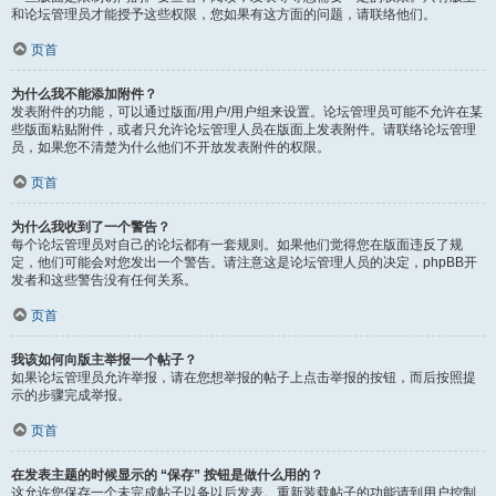
和论坛管理员才能授予这些权限，您如果有这方面的问题，请联络他们。
页首
为什么我不能添加附件？
发表附件的功能，可以通过版面/用户/用户组来设置。论坛管理员可能不允许在某
些版面粘贴附件，或者只允许论坛管理人员在版面上发表附件。请联络论坛管理
员，如果您不清楚为什么他们不开放发表附件的权限。
页首
为什么我收到了一个警告？
每个论坛管理员对自己的论坛都有一套规则。如果他们觉得您在版面违反了规
定，他们可能会对您发出一个警告。请注意这是论坛管理人员的决定，phpBB开
发者和这些警告没有任何关系。
页首
我该如何向版主举报一个帖子？
如果论坛管理员允许举报，请在您想举报的帖子上点击举报的按钮，而后按照提
示的步骤完成举报。
页首
在发表主题的时候显示的 “保存” 按钮是做什么用的？
这允许您保存一个未完成帖子以备以后发表。重新装载帖子的功能请到用户控制