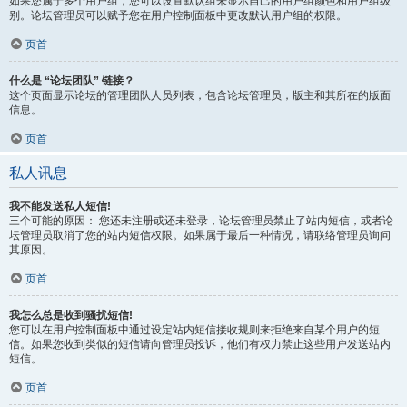
如果您属于多个用户组，您可以设置默认组来显示自己的用户组颜色和用户组级
别。论坛管理员可以赋予您在用户控制面板中更改默认用户组的权限。
页首
什么是 “论坛团队” 链接？
这个页面显示论坛的管理团队人员列表，包含论坛管理员，版主和其所在的版面
信息。
页首
私人讯息
我不能发送私人短信!
三个可能的原因： 您还未注册或还未登录，论坛管理员禁止了站内短信，或者论
坛管理员取消了您的站内短信权限。如果属于最后一种情况，请联络管理员询问
其原因。
页首
我怎么总是收到骚扰短信!
您可以在用户控制面板中通过设定站内短信接收规则来拒绝来自某个用户的短
信。如果您收到类似的短信请向管理员投诉，他们有权力禁止这些用户发送站内
短信。
页首