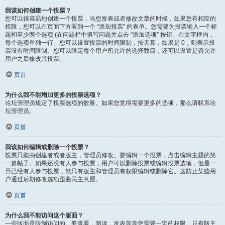
我该如何创建一个投票？
您可以很容易地创建一个投票，当您发表或者修改文章的时候，如果您有相应的
权限，您可以在页面下方看到一个 “添加投票” 的表单。您需要为投票输入一个标
题和至少两个选项 (在问题栏中填写问题并点击 “添加选项” 按钮。在文字框内，
每个选项单独一行。您可以设置投票的时间限制，按天算，如果是 0，则表示投
票没有时间限制。您可以限定每个用户所允许的选择数目，还可以设置是否允许
用户之后修改其投票。
页首
为什么我不能增加更多的投票选项？
论坛管理员规定了投票选项的数量。如果您觉得需要更多的选项，那么请联系论
坛管理员。
页首
我该如何编辑或删除一个投票？
投票只能由创建者或者版主，管理员修改。要编辑一个投票，点击编辑主题的第
一篇帖子。如果还没有人参与投票，用户可以删除投票或编辑投票选项，但是一
旦已经有人参与投票，就只有版主和管理员有权限编辑或删除它。这防止某些用
户通过后期修改选项歪曲民主意愿。
页首
为什么我不能访问这个版面？
一些版面是限制访问的。要查看，阅读，发表等等您需要一定的权限。只有版主