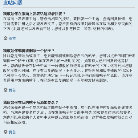
发帖问题
我该如何在版面上发表话题或者回复？
在版面上发表新主题，请点击相应的按钮。要回复一个主题，点击回复按钮。您
可能需要注册之后才能发表文章，您所拥有的权限列表显示在版面和文章页面的
下方 (比如 您可以发表新主题，您可以参与投票，等等. 这样的列表)。
页首
我该如何编辑或删除一个帖子？
除非您是管理员或版主，您只能编辑或删除您自己的帖子。您可以点击“编辑”按钮
编辑一个帖子 (有时必须在发表后的一段时间内)。如果有人已经回复过这篇帖
子，您的修改会在帖子中留下一段修改的痕迹显示在帖子的下方，这将列出您修
改的次数和时间。在没有回复的情况下不会显示，在管理员和版主修改的情况下
也可能不会显示，除非他们决定留下一段记录说明他们编辑帖子的原因。请注意
普通用户发表的帖子，在已经有回复的情况下不能被发帖者删除。
页首
我该如何在我的帖子后添加签名？
您必须先创建一个签名档后才能在帖子中添加，您可以在用户控制面板创建签名
档。当您创建签名档之后，请在发表帖子的页面中勾选
添加签名档
来添加签名。
您也可以在您的个人资料中选中默认添加签名档选项，这样每次发帖时就会自动
勾选相应选项。
页首