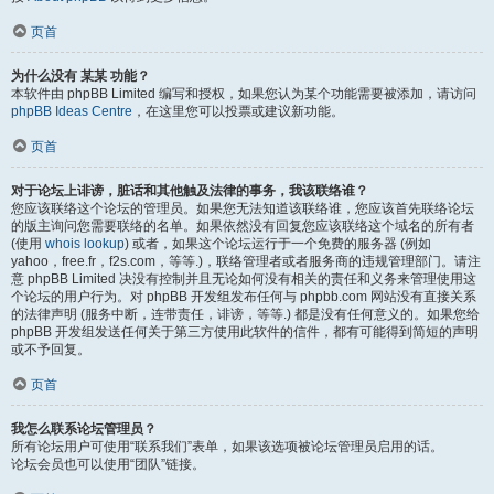
页首
为什么没有 某某 功能？
本软件由 phpBB Limited 编写和授权，如果您认为某个功能需要被添加，请访问
phpBB Ideas Centre
，在这里您可以投票或建议新功能。
页首
对于论坛上诽谤，脏话和其他触及法律的事务，我该联络谁？
您应该联络这个论坛的管理员。如果您无法知道该联络谁，您应该首先联络论坛
的版主询问您需要联络的名单。如果依然没有回复您应该联络这个域名的所有者
(使用
whois lookup
) 或者，如果这个论坛运行于一个免费的服务器 (例如
yahoo，free.fr，f2s.com，等等.)，联络管理者或者服务商的违规管理部门。请注
意 phpBB Limited 决没有控制并且无论如何没有相关的责任和义务来管理使用这
个论坛的用户行为。对 phpBB 开发组发布任何与 phpbb.com 网站没有直接关系
的法律声明 (服务中断，连带责任，诽谤，等等.) 都是没有任何意义的。如果您给
phpBB 开发组发送任何关于第三方使用此软件的信件，都有可能得到简短的声明
或不予回复。
页首
我怎么联系论坛管理员？
所有论坛用户可使用“联系我们”表单，如果该选项被论坛管理员启用的话。
论坛会员也可以使用“团队”链接。