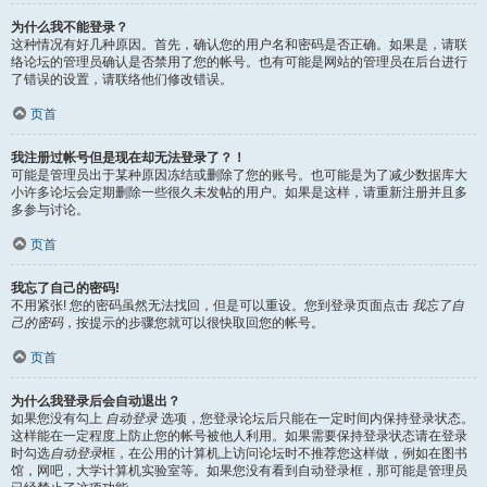
为什么我不能登录？
这种情况有好几种原因。首先，确认您的用户名和密码是否正确。如果是，请联
络论坛的管理员确认是否禁用了您的帐号。也有可能是网站的管理员在后台进行
了错误的设置，请联络他们修改错误。
页首
我注册过帐号但是现在却无法登录了？！
可能是管理员出于某种原因冻结或删除了您的账号。也可能是为了减少数据库大
小许多论坛会定期删除一些很久未发帖的用户。如果是这样，请重新注册并且多
多参与讨论。
页首
我忘了自己的密码!
不用紧张! 您的密码虽然无法找回，但是可以重设。您到登录页面点击
我忘了自
己的密码
，按提示的步骤您就可以很快取回您的帐号。
页首
为什么我登录后会自动退出？
如果您没有勾上
自动登录
选项，您登录论坛后只能在一定时间内保持登录状态。
这样能在一定程度上防止您的帐号被他人利用。如果需要保持登录状态请在登录
时勾选
自动登录
框，在公用的计算机上访问论坛时不推荐您这样做，例如在图书
馆，网吧，大学计算机实验室等。如果您没有看到自动登录框，那可能是管理员