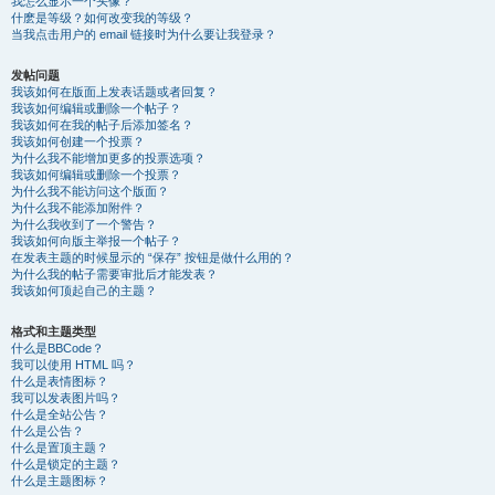
我怎么显示一个头像？
什麽是等级？如何改变我的等级？
当我点击用户的 email 链接时为什么要让我登录？
发帖问题
我该如何在版面上发表话题或者回复？
我该如何编辑或删除一个帖子？
我该如何在我的帖子后添加签名？
我该如何创建一个投票？
为什么我不能增加更多的投票选项？
我该如何编辑或删除一个投票？
为什么我不能访问这个版面？
为什么我不能添加附件？
为什么我收到了一个警告？
我该如何向版主举报一个帖子？
在发表主题的时候显示的 “保存” 按钮是做什么用的？
为什么我的帖子需要审批后才能发表？
我该如何顶起自己的主题？
格式和主题类型
什么是BBCode？
我可以使用 HTML 吗？
什么是表情图标？
我可以发表图片吗？
什么是全站公告？
什么是公告？
什么是置顶主题？
什么是锁定的主题？
什么是主题图标？