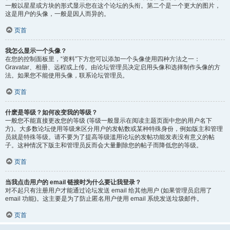
一般以星星或方块的形式显示您在这个论坛的头衔。第二个是一个更大的图片，
这是用户的头像，一般是因人而异的。
页首
我怎么显示一个头像？
在您的控制面板里，“资料”下方您可以添加一个头像使用四种方法之一：
Gravatar、相册、远程或上传。由论坛管理员决定启用头像和选择制作头像的方
法。如果您不能使用头像，联系论坛管理员。
页首
什麽是等级？如何改变我的等级？
一般您不能直接更改您的等级 (等级一般显示在阅读主题页面中您的用户名下
方)。大多数论坛使用等级来区分用户的发帖数或某种特殊身份，例如版主和管理
员就是特殊等级。请不要为了提高等级滥用论坛的发帖功能发表没有意义的帖
子。这种情况下版主和管理员反而会大量删除您的帖子而降低您的等级。
页首
当我点击用户的 email 链接时为什么要让我登录？
对不起只有注册用户才能通过论坛发送 email 给其他用户 (如果管理员启用了
email 功能)。这主要是为了防止匿名用户使用 email 系统发送垃圾邮件。
页首