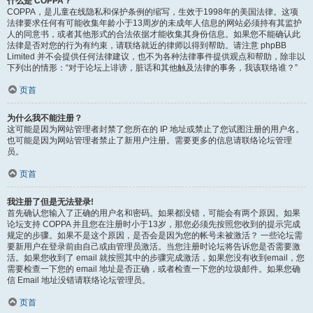
什么是 COPPA？
COPPA，是儿童在线隐私和保护条例的缩写，生效于1998年的美国法律。这项
法律要求任何有可能收集年龄小于13周岁的未成年人信息的网站必须持有其监护
人的同意书，或者其他形式的合法依据才能收集其身份信息。如果您不能确认此
法律是否对您的行为有约束，请联络就近的律师以得到帮助。请注意 phpBB
Limited 并不会提供任何法律建议，也不为各种法律事件提供观点和帮助，除非以
下列出的情形：“对于论坛上诽谤，脏话和其他触及法律的事务，我该联络谁？”
页首
为什么我不能注册？
这可能是因为网站管理者封禁了您所在的 IP 地址或禁止了您试图注册的用户名。
也可能是因为网站管理者禁止了新用户注册。需要更多的信息请联络论坛管理
员。
页首
我注册了但是无法登录!
首先确认您输入了正确的用户名和密码。如果都没错，可能会有两个原因。如果
论坛支持 COPPA 并且您在注册时小于13岁，那您必须先按照您收到的提示完成
规定的步骤。如果不是这个原因，是否会是因为您的帐号未被激活？ 一些论坛需
要新用户在登录前由自己或由管理员激活。当您注册时论坛将告诉您是否需要激
活。如果您收到了 email 就按照其中的步骤完成激活，如果您没有收到email，您
需要检查一下您的 email 地址是否正确，或者检查一下您的垃圾邮件。如果您确
信 Email 地址没错请联络论坛管理员。
页首