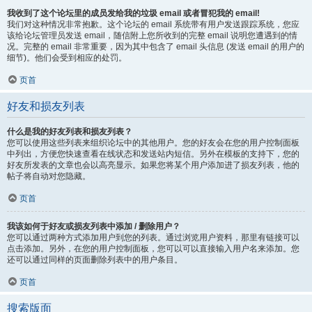
我收到了这个论坛里的成员发给我的垃圾 email 或者冒犯我的 email!
我们对这种情况非常抱歉。这个论坛的 email 系统带有用户发送跟踪系统，您应
该给论坛管理员发送 email，随信附上您所收到的完整 email 说明您遭遇到的情
况。完整的 email 非常重要，因为其中包含了 email 头信息 (发送 email 的用户的
细节)。他们会受到相应的处罚。
页首
好友和损友列表
什么是我的好友列表和损友列表？
您可以使用这些列表来组织论坛中的其他用户。您的好友会在您的用户控制面板
中列出，方便您快速查看在线状态和发送站内短信。另外在模板的支持下，您的
好友所发表的文章也会以高亮显示。如果您将某个用户添加进了损友列表，他的
帖子将自动对您隐藏。
页首
我该如何于好友或损友列表中添加 / 删除用户？
您可以通过两种方式添加用户到您的列表。通过浏览用户资料，那里有链接可以
点击添加。另外，在您的用户控制面板，您可以可以直接输入用户名来添加。您
还可以通过同样的页面删除列表中的用户条目。
页首
搜索版面