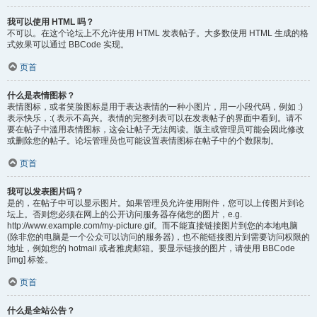
我可以使用 HTML 吗？
不可以。在这个论坛上不允许使用 HTML 发表帖子。大多数使用 HTML 生成的格
式效果可以通过 BBCode 实现。
页首
什么是表情图标？
表情图标，或者笑脸图标是用于表达表情的一种小图片，用一小段代码，例如 :)
表示快乐，:( 表示不高兴。表情的完整列表可以在发表帖子的界面中看到。请不
要在帖子中滥用表情图标，这会让帖子无法阅读。版主或管理员可能会因此修改
或删除您的帖子。论坛管理员也可能设置表情图标在帖子中的个数限制。
页首
我可以发表图片吗？
是的，在帖子中可以显示图片。如果管理员允许使用附件，您可以上传图片到论
坛上。否则您必须在网上的公开访问服务器存储您的图片，e.g.
http://www.example.com/my-picture.gif。而不能直接链接图片到您的本地电脑
(除非您的电脑是一个公众可以访问的服务器)，也不能链接图片到需要访问权限的
地址，例如您的 hotmail 或者雅虎邮箱。要显示链接的图片，请使用 BBCode
[img] 标签。
页首
什么是全站公告？