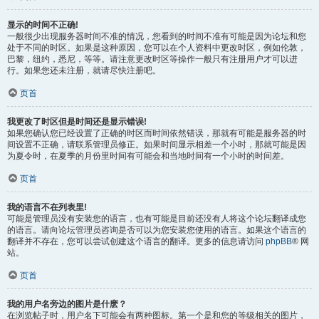
显示的时间不正确!
一般很少出现服务器时间不准的情况，您看到的时间不准有可能是因为论坛和您
处于不同的时区。如果是这种原因，您可以在个人资料中更改时区，例如伦敦，
巴黎，纽约，悉尼，等等。请注意更改时区等操作一般只有注册用户才可以进
行。如果您还未注册，就请尽快注册吧。
页首
我更改了时区但是时间还是显示错误!
如果您确认您已经设置了正确的时区而时间依然错误，那就有可能是服务器的时
间设置不正确，请联系管理员修正。如果时间显示相差一个小时，那就可能是因
为夏令时，在夏季的月份里时间有可能会和当地时间有一个小时的时间差。
页首
我的语言不在列表里!
可能是管理员没有安装您的语言，也有可能是目前还没有人将这个论坛翻译成您
的语言。请向论坛管理员咨询是否可以为您安装您使用的语言。如果这个语言的
翻译并不存在，您可以尝试创建这个语言的翻译。更多的信息请访问
phpBB
® 网
站。
页首
我的用户名旁边的图片是什麽？
在浏览帖子时，用户名下可能会有两种图标。第一个是和您的等级相关的图片，