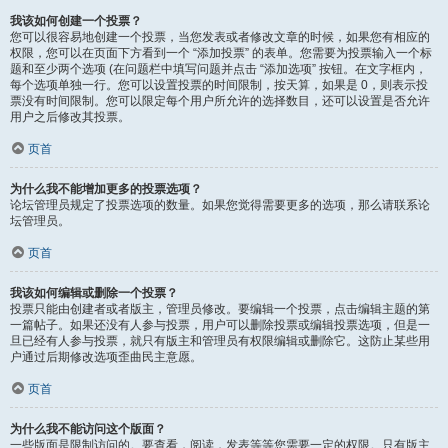
我该如何创建一个投票？
您可以很容易地创建一个投票，当您发表或者修改文章的时候，如果您有相应的
权限，您可以在页面下方看到一个 “添加投票” 的表单。您需要为投票输入一个标
题和至少两个选项 (在问题栏中填写问题并点击 “添加选项” 按钮。在文字框内，
每个选项单独一行。您可以设置投票的时间限制，按天算，如果是 0，则表示投
票没有时间限制。您可以限定每个用户所允许的选择数目，还可以设置是否允许
用户之后修改其投票。
页首
为什么我不能增加更多的投票选项？
论坛管理员规定了投票选项的数量。如果您觉得需要更多的选项，那么请联系论
坛管理员。
页首
我该如何编辑或删除一个投票？
投票只能由创建者或者版主，管理员修改。要编辑一个投票，点击编辑主题的第
一篇帖子。如果还没有人参与投票，用户可以删除投票或编辑投票选项，但是一
旦已经有人参与投票，就只有版主和管理员有权限编辑或删除它。这防止某些用
户通过后期修改选项歪曲民主意愿。
页首
为什么我不能访问这个版面？
一些版面是限制访问的。要查看，阅读，发表等等您需要一定的权限。只有版主