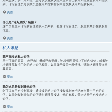
如果您属于多个用户组，您可以设置默认组来显示自己的用户组颜色和用户组级
别。论坛管理员可以赋予您在用户控制面板中更改默认用户组的权限。
页首
什么是 “论坛团队” 链接？
这个页面显示论坛的管理团队人员列表，包含论坛管理员，版主和其所在的版面
信息。
页首
私人讯息
我不能发送私人短信!
三个可能的原因： 您还未注册或还未登录，论坛管理员禁止了站内短信，或者论
坛管理员取消了您的站内短信权限。如果属于最后一种情况，请联络管理员询问
其原因。
页首
我怎么总是收到骚扰短信!
您可以在用户控制面板中通过设定站内短信接收规则来拒绝来自某个用户的短
信。如果您收到类似的短信请向管理员投诉，他们有权力禁止这些用户发送站内
短信。
页首