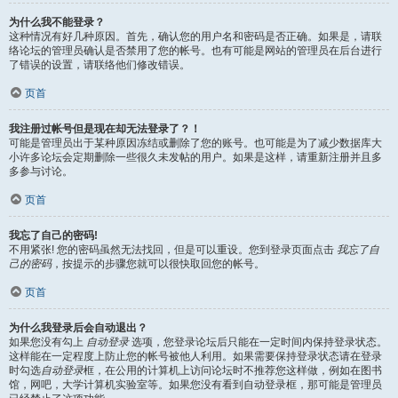
为什么我不能登录？
这种情况有好几种原因。首先，确认您的用户名和密码是否正确。如果是，请联
络论坛的管理员确认是否禁用了您的帐号。也有可能是网站的管理员在后台进行
了错误的设置，请联络他们修改错误。
页首
我注册过帐号但是现在却无法登录了？！
可能是管理员出于某种原因冻结或删除了您的账号。也可能是为了减少数据库大
小许多论坛会定期删除一些很久未发帖的用户。如果是这样，请重新注册并且多
多参与讨论。
页首
我忘了自己的密码!
不用紧张! 您的密码虽然无法找回，但是可以重设。您到登录页面点击
我忘了自
己的密码
，按提示的步骤您就可以很快取回您的帐号。
页首
为什么我登录后会自动退出？
如果您没有勾上
自动登录
选项，您登录论坛后只能在一定时间内保持登录状态。
这样能在一定程度上防止您的帐号被他人利用。如果需要保持登录状态请在登录
时勾选
自动登录
框，在公用的计算机上访问论坛时不推荐您这样做，例如在图书
馆，网吧，大学计算机实验室等。如果您没有看到自动登录框，那可能是管理员