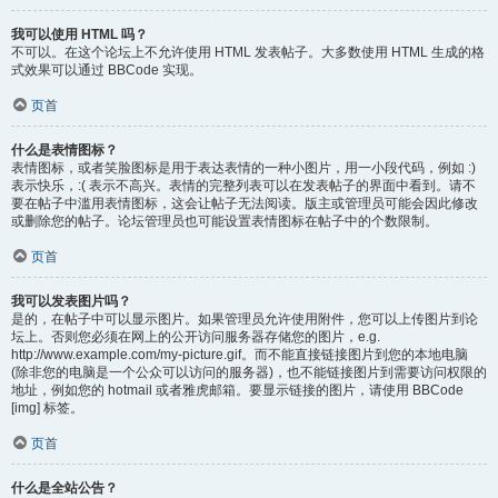
我可以使用 HTML 吗？
不可以。在这个论坛上不允许使用 HTML 发表帖子。大多数使用 HTML 生成的格
式效果可以通过 BBCode 实现。
页首
什么是表情图标？
表情图标，或者笑脸图标是用于表达表情的一种小图片，用一小段代码，例如 :)
表示快乐，:( 表示不高兴。表情的完整列表可以在发表帖子的界面中看到。请不
要在帖子中滥用表情图标，这会让帖子无法阅读。版主或管理员可能会因此修改
或删除您的帖子。论坛管理员也可能设置表情图标在帖子中的个数限制。
页首
我可以发表图片吗？
是的，在帖子中可以显示图片。如果管理员允许使用附件，您可以上传图片到论
坛上。否则您必须在网上的公开访问服务器存储您的图片，e.g.
http://www.example.com/my-picture.gif。而不能直接链接图片到您的本地电脑
(除非您的电脑是一个公众可以访问的服务器)，也不能链接图片到需要访问权限的
地址，例如您的 hotmail 或者雅虎邮箱。要显示链接的图片，请使用 BBCode
[img] 标签。
页首
什么是全站公告？