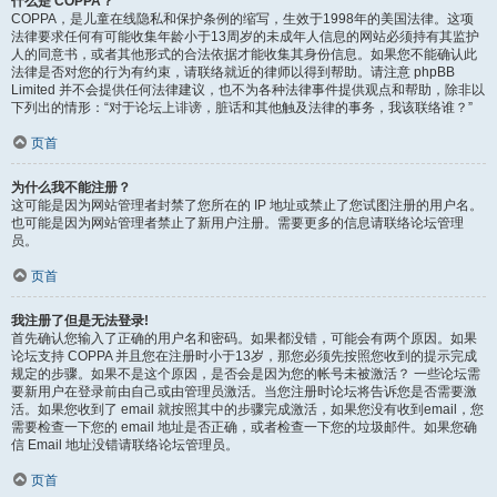
什么是 COPPA？
COPPA，是儿童在线隐私和保护条例的缩写，生效于1998年的美国法律。这项
法律要求任何有可能收集年龄小于13周岁的未成年人信息的网站必须持有其监护
人的同意书，或者其他形式的合法依据才能收集其身份信息。如果您不能确认此
法律是否对您的行为有约束，请联络就近的律师以得到帮助。请注意 phpBB
Limited 并不会提供任何法律建议，也不为各种法律事件提供观点和帮助，除非以
下列出的情形：“对于论坛上诽谤，脏话和其他触及法律的事务，我该联络谁？”
页首
为什么我不能注册？
这可能是因为网站管理者封禁了您所在的 IP 地址或禁止了您试图注册的用户名。
也可能是因为网站管理者禁止了新用户注册。需要更多的信息请联络论坛管理
员。
页首
我注册了但是无法登录!
首先确认您输入了正确的用户名和密码。如果都没错，可能会有两个原因。如果
论坛支持 COPPA 并且您在注册时小于13岁，那您必须先按照您收到的提示完成
规定的步骤。如果不是这个原因，是否会是因为您的帐号未被激活？ 一些论坛需
要新用户在登录前由自己或由管理员激活。当您注册时论坛将告诉您是否需要激
活。如果您收到了 email 就按照其中的步骤完成激活，如果您没有收到email，您
需要检查一下您的 email 地址是否正确，或者检查一下您的垃圾邮件。如果您确
信 Email 地址没错请联络论坛管理员。
页首