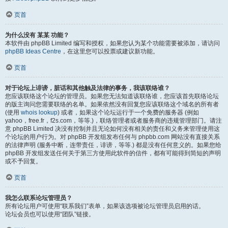
页首
为什么没有 某某 功能？
本软件由 phpBB Limited 编写和授权，如果您认为某个功能需要被添加，请访问
phpBB Ideas Centre
，在这里您可以投票或建议新功能。
页首
对于论坛上诽谤，脏话和其他触及法律的事务，我该联络谁？
您应该联络这个论坛的管理员。如果您无法知道该联络谁，您应该首先联络论坛
的版主询问您需要联络的名单。如果依然没有回复您应该联络这个域名的所有者
(使用
whois lookup
) 或者，如果这个论坛运行于一个免费的服务器 (例如
yahoo，free.fr，f2s.com，等等.)，联络管理者或者服务商的违规管理部门。请注
意 phpBB Limited 决没有控制并且无论如何没有相关的责任和义务来管理使用这
个论坛的用户行为。对 phpBB 开发组发布任何与 phpbb.com 网站没有直接关系
的法律声明 (服务中断，连带责任，诽谤，等等.) 都是没有任何意义的。如果您给
phpBB 开发组发送任何关于第三方使用此软件的信件，都有可能得到简短的声明
或不予回复。
页首
我怎么联系论坛管理员？
所有论坛用户可使用“联系我们”表单，如果该选项被论坛管理员启用的话。
论坛会员也可以使用“团队”链接。