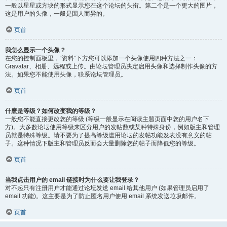
一般以星星或方块的形式显示您在这个论坛的头衔。第二个是一个更大的图片，
这是用户的头像，一般是因人而异的。
页首
我怎么显示一个头像？
在您的控制面板里，“资料”下方您可以添加一个头像使用四种方法之一：
Gravatar、相册、远程或上传。由论坛管理员决定启用头像和选择制作头像的方
法。如果您不能使用头像，联系论坛管理员。
页首
什麽是等级？如何改变我的等级？
一般您不能直接更改您的等级 (等级一般显示在阅读主题页面中您的用户名下
方)。大多数论坛使用等级来区分用户的发帖数或某种特殊身份，例如版主和管理
员就是特殊等级。请不要为了提高等级滥用论坛的发帖功能发表没有意义的帖
子。这种情况下版主和管理员反而会大量删除您的帖子而降低您的等级。
页首
当我点击用户的 email 链接时为什么要让我登录？
对不起只有注册用户才能通过论坛发送 email 给其他用户 (如果管理员启用了
email 功能)。这主要是为了防止匿名用户使用 email 系统发送垃圾邮件。
页首