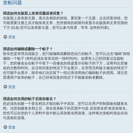
发帖问题
我该如何在版面上发表话题或者回复？
在版面上发表新主题，请点击相应的按钮。要回复一个主题，点击回复按钮。您
可能需要注册之后才能发表文章，您所拥有的权限列表显示在版面和文章页面的
下方 (比如 您可以发表新主题，您可以参与投票，等等. 这样的列表)。
页首
我该如何编辑或删除一个帖子？
除非您是管理员或版主，您只能编辑或删除您自己的帖子。您可以点击“编辑”按钮
编辑一个帖子 (有时必须在发表后的一段时间内)。如果有人已经回复过这篇帖
子，您的修改会在帖子中留下一段修改的痕迹显示在帖子的下方，这将列出您修
改的次数和时间。在没有回复的情况下不会显示，在管理员和版主修改的情况下
也可能不会显示，除非他们决定留下一段记录说明他们编辑帖子的原因。请注意
普通用户发表的帖子，在已经有回复的情况下不能被发帖者删除。
页首
我该如何在我的帖子后添加签名？
您必须先创建一个签名档后才能在帖子中添加，您可以在用户控制面板创建签名
档。当您创建签名档之后，请在发表帖子的页面中勾选
添加签名档
来添加签名。
您也可以在您的个人资料中选中默认添加签名档选项，这样每次发帖时就会自动
勾选相应选项。
页首