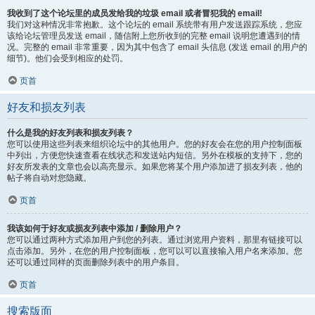
我收到了这个论坛里的成员发给我的垃圾 email 或者冒犯我的 email!
我们对这种情况非常抱歉。这个论坛的 email 系统带有用户发送跟踪系统，您应
该给论坛管理员发送 email，随信附上您所收到的完整 email 说明您遭遇到的情
况。完整的 email 非常重要，因为其中包含了 email 头信息 (发送 email 的用户的
细节)。他们会受到相应的处罚。
页首
好友和损友列表
什么是我的好友列表和损友列表？
您可以使用这些列表来组织论坛中的其他用户。您的好友会在您的用户控制面板
中列出，方便您快速查看在线状态和发送站内短信。另外在模板的支持下，您的
好友所发表的文章也会以高亮显示。如果您将某个用户添加进了损友列表，他的
帖子将自动对您隐藏。
页首
我该如何于好友或损友列表中添加 / 删除用户？
您可以通过两种方式添加用户到您的列表。通过浏览用户资料，那里有链接可以
点击添加。另外，在您的用户控制面板，您可以可以直接输入用户名来添加。您
还可以通过同样的页面删除列表中的用户条目。
页首
搜索版面