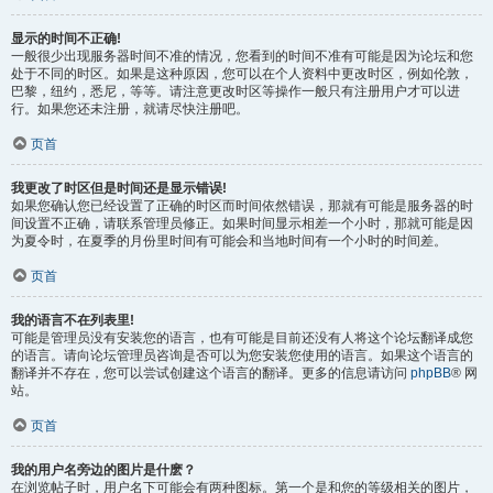
显示的时间不正确!
一般很少出现服务器时间不准的情况，您看到的时间不准有可能是因为论坛和您
处于不同的时区。如果是这种原因，您可以在个人资料中更改时区，例如伦敦，
巴黎，纽约，悉尼，等等。请注意更改时区等操作一般只有注册用户才可以进
行。如果您还未注册，就请尽快注册吧。
页首
我更改了时区但是时间还是显示错误!
如果您确认您已经设置了正确的时区而时间依然错误，那就有可能是服务器的时
间设置不正确，请联系管理员修正。如果时间显示相差一个小时，那就可能是因
为夏令时，在夏季的月份里时间有可能会和当地时间有一个小时的时间差。
页首
我的语言不在列表里!
可能是管理员没有安装您的语言，也有可能是目前还没有人将这个论坛翻译成您
的语言。请向论坛管理员咨询是否可以为您安装您使用的语言。如果这个语言的
翻译并不存在，您可以尝试创建这个语言的翻译。更多的信息请访问
phpBB
® 网
站。
页首
我的用户名旁边的图片是什麽？
在浏览帖子时，用户名下可能会有两种图标。第一个是和您的等级相关的图片，