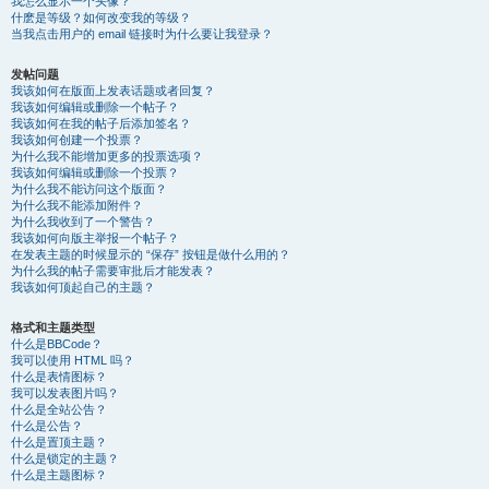
我怎么显示一个头像？
什麽是等级？如何改变我的等级？
当我点击用户的 email 链接时为什么要让我登录？
发帖问题
我该如何在版面上发表话题或者回复？
我该如何编辑或删除一个帖子？
我该如何在我的帖子后添加签名？
我该如何创建一个投票？
为什么我不能增加更多的投票选项？
我该如何编辑或删除一个投票？
为什么我不能访问这个版面？
为什么我不能添加附件？
为什么我收到了一个警告？
我该如何向版主举报一个帖子？
在发表主题的时候显示的 “保存” 按钮是做什么用的？
为什么我的帖子需要审批后才能发表？
我该如何顶起自己的主题？
格式和主题类型
什么是BBCode？
我可以使用 HTML 吗？
什么是表情图标？
我可以发表图片吗？
什么是全站公告？
什么是公告？
什么是置顶主题？
什么是锁定的主题？
什么是主题图标？