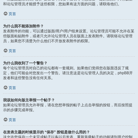
和论坛管理员才能授予这些权限，您如果有这方面的问题，请联络他们。
页首
为什么我不能添加附件？
发表附件的功能，可以通过版面/用户/用户组来设置。论坛管理员可能不允许在某
些版面粘贴附件，或者只允许论坛管理人员在版面上发表附件。请联络论坛管理
员，如果您不清楚为什么他们不开放发表附件的权限。
页首
为什么我收到了一个警告？
每个论坛管理员对自己的论坛都有一套规则。如果他们觉得您在版面违反了规
定，他们可能会对您发出一个警告。请注意这是论坛管理人员的决定，phpBB开
发者和这些警告没有任何关系。
页首
我该如何向版主举报一个帖子？
如果论坛管理员允许举报，请在您想举报的帖子上点击举报的按钮，而后按照提
示的步骤完成举报。
页首
在发表主题的时候显示的 “保存” 按钮是做什么用的？
这允许您保存一个未完成帖子以备以后发表。重新装载帖子的功能请到用户控制