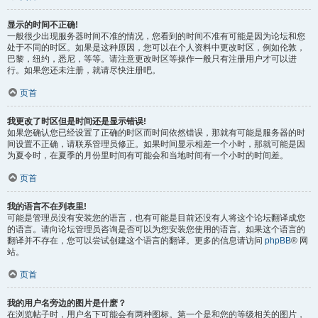
显示的时间不正确!
一般很少出现服务器时间不准的情况，您看到的时间不准有可能是因为论坛和您
处于不同的时区。如果是这种原因，您可以在个人资料中更改时区，例如伦敦，
巴黎，纽约，悉尼，等等。请注意更改时区等操作一般只有注册用户才可以进
行。如果您还未注册，就请尽快注册吧。
页首
我更改了时区但是时间还是显示错误!
如果您确认您已经设置了正确的时区而时间依然错误，那就有可能是服务器的时
间设置不正确，请联系管理员修正。如果时间显示相差一个小时，那就可能是因
为夏令时，在夏季的月份里时间有可能会和当地时间有一个小时的时间差。
页首
我的语言不在列表里!
可能是管理员没有安装您的语言，也有可能是目前还没有人将这个论坛翻译成您
的语言。请向论坛管理员咨询是否可以为您安装您使用的语言。如果这个语言的
翻译并不存在，您可以尝试创建这个语言的翻译。更多的信息请访问
phpBB
® 网
站。
页首
我的用户名旁边的图片是什麽？
在浏览帖子时，用户名下可能会有两种图标。第一个是和您的等级相关的图片，