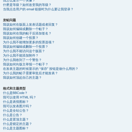
我怎么显示一个头像？
什麽是等级？如何改变我的等级？
当我点击用户的 email 链接时为什么要让我登录？
发帖问题
我该如何在版面上发表话题或者回复？
我该如何编辑或删除一个帖子？
我该如何在我的帖子后添加签名？
我该如何创建一个投票？
为什么我不能增加更多的投票选项？
我该如何编辑或删除一个投票？
为什么我不能访问这个版面？
为什么我不能添加附件？
为什么我收到了一个警告？
我该如何向版主举报一个帖子？
在发表主题的时候显示的 “保存” 按钮是做什么用的？
为什么我的帖子需要审批后才能发表？
我该如何顶起自己的主题？
格式和主题类型
什么是BBCode？
我可以使用 HTML 吗？
什么是表情图标？
我可以发表图片吗？
什么是全站公告？
什么是公告？
什么是置顶主题？
什么是锁定的主题？
什么是主题图标？