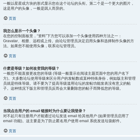
一般以星星或方块的形式显示您在这个论坛的头衔。第二个是一个更大的图片，
这是用户的头像，一般是因人而异的。
页首
我怎么显示一个头像？
在您的控制面板里，“资料”下方您可以添加一个头像使用四种方法之一：
Gravatar、相册、远程或上传。由论坛管理员决定启用头像和选择制作头像的方
法。如果您不能使用头像，联系论坛管理员。
页首
什麽是等级？如何改变我的等级？
一般您不能直接更改您的等级 (等级一般显示在阅读主题页面中您的用户名下
方)。大多数论坛使用等级来区分用户的发帖数或某种特殊身份，例如版主和管理
员就是特殊等级。请不要为了提高等级滥用论坛的发帖功能发表没有意义的帖
子。这种情况下版主和管理员反而会大量删除您的帖子而降低您的等级。
页首
当我点击用户的 email 链接时为什么要让我登录？
对不起只有注册用户才能通过论坛发送 email 给其他用户 (如果管理员启用了
email 功能)。这主要是为了防止匿名用户使用 email 系统发送垃圾邮件。
页首