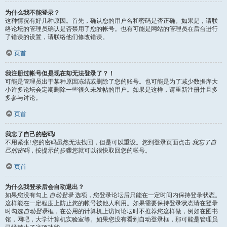
为什么我不能登录？
这种情况有好几种原因。首先，确认您的用户名和密码是否正确。如果是，请联
络论坛的管理员确认是否禁用了您的帐号。也有可能是网站的管理员在后台进行
了错误的设置，请联络他们修改错误。
页首
我注册过帐号但是现在却无法登录了？！
可能是管理员出于某种原因冻结或删除了您的账号。也可能是为了减少数据库大
小许多论坛会定期删除一些很久未发帖的用户。如果是这样，请重新注册并且多
多参与讨论。
页首
我忘了自己的密码!
不用紧张! 您的密码虽然无法找回，但是可以重设。您到登录页面点击
我忘了自
己的密码
，按提示的步骤您就可以很快取回您的帐号。
页首
为什么我登录后会自动退出？
如果您没有勾上
自动登录
选项，您登录论坛后只能在一定时间内保持登录状态。
这样能在一定程度上防止您的帐号被他人利用。如果需要保持登录状态请在登录
时勾选
自动登录
框，在公用的计算机上访问论坛时不推荐您这样做，例如在图书
馆，网吧，大学计算机实验室等。如果您没有看到自动登录框，那可能是管理员