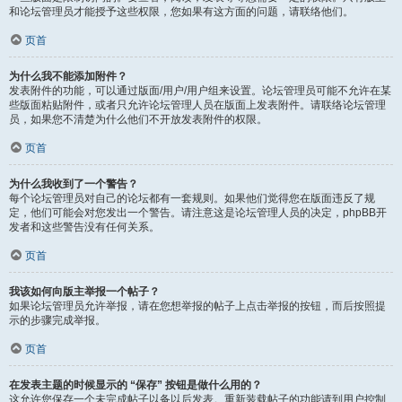
和论坛管理员才能授予这些权限，您如果有这方面的问题，请联络他们。
页首
为什么我不能添加附件？
发表附件的功能，可以通过版面/用户/用户组来设置。论坛管理员可能不允许在某
些版面粘贴附件，或者只允许论坛管理人员在版面上发表附件。请联络论坛管理
员，如果您不清楚为什么他们不开放发表附件的权限。
页首
为什么我收到了一个警告？
每个论坛管理员对自己的论坛都有一套规则。如果他们觉得您在版面违反了规
定，他们可能会对您发出一个警告。请注意这是论坛管理人员的决定，phpBB开
发者和这些警告没有任何关系。
页首
我该如何向版主举报一个帖子？
如果论坛管理员允许举报，请在您想举报的帖子上点击举报的按钮，而后按照提
示的步骤完成举报。
页首
在发表主题的时候显示的 “保存” 按钮是做什么用的？
这允许您保存一个未完成帖子以备以后发表。重新装载帖子的功能请到用户控制