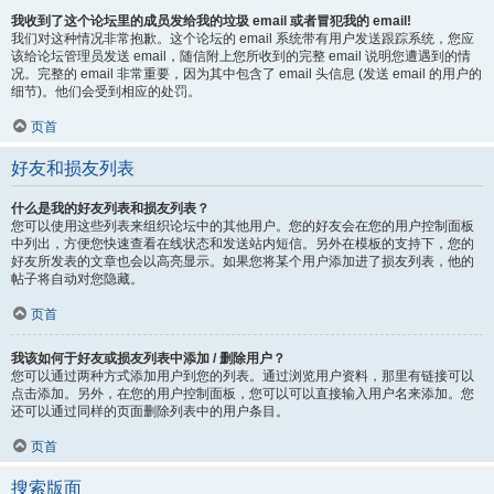
我收到了这个论坛里的成员发给我的垃圾 email 或者冒犯我的 email!
我们对这种情况非常抱歉。这个论坛的 email 系统带有用户发送跟踪系统，您应
该给论坛管理员发送 email，随信附上您所收到的完整 email 说明您遭遇到的情
况。完整的 email 非常重要，因为其中包含了 email 头信息 (发送 email 的用户的
细节)。他们会受到相应的处罚。
页首
好友和损友列表
什么是我的好友列表和损友列表？
您可以使用这些列表来组织论坛中的其他用户。您的好友会在您的用户控制面板
中列出，方便您快速查看在线状态和发送站内短信。另外在模板的支持下，您的
好友所发表的文章也会以高亮显示。如果您将某个用户添加进了损友列表，他的
帖子将自动对您隐藏。
页首
我该如何于好友或损友列表中添加 / 删除用户？
您可以通过两种方式添加用户到您的列表。通过浏览用户资料，那里有链接可以
点击添加。另外，在您的用户控制面板，您可以可以直接输入用户名来添加。您
还可以通过同样的页面删除列表中的用户条目。
页首
搜索版面