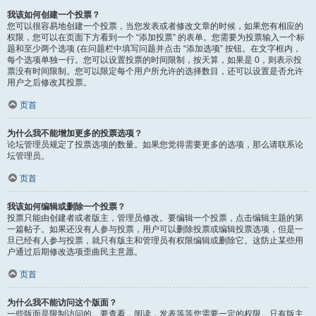
我该如何创建一个投票？
您可以很容易地创建一个投票，当您发表或者修改文章的时候，如果您有相应的
权限，您可以在页面下方看到一个 “添加投票” 的表单。您需要为投票输入一个标
题和至少两个选项 (在问题栏中填写问题并点击 “添加选项” 按钮。在文字框内，
每个选项单独一行。您可以设置投票的时间限制，按天算，如果是 0，则表示投
票没有时间限制。您可以限定每个用户所允许的选择数目，还可以设置是否允许
用户之后修改其投票。
页首
为什么我不能增加更多的投票选项？
论坛管理员规定了投票选项的数量。如果您觉得需要更多的选项，那么请联系论
坛管理员。
页首
我该如何编辑或删除一个投票？
投票只能由创建者或者版主，管理员修改。要编辑一个投票，点击编辑主题的第
一篇帖子。如果还没有人参与投票，用户可以删除投票或编辑投票选项，但是一
旦已经有人参与投票，就只有版主和管理员有权限编辑或删除它。这防止某些用
户通过后期修改选项歪曲民主意愿。
页首
为什么我不能访问这个版面？
一些版面是限制访问的。要查看，阅读，发表等等您需要一定的权限。只有版主