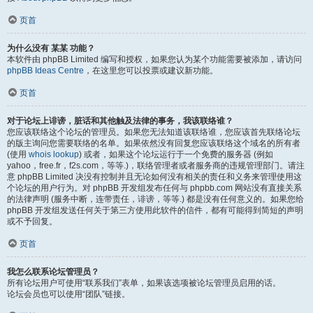
页首
为什么没有 某某 功能？
本软件由 phpBB Limited 编写和授权，如果您认为某个功能需要被添加，请访问
phpBB Ideas Centre
，在这里您可以投票或建议新功能。
页首
对于论坛上诽谤，脏话和其他触及法律的事务，我该联络谁？
您应该联络这个论坛的管理员。如果您无法知道该联络谁，您应该首先联络论坛
的版主询问您需要联络的名单。如果依然没有回复您应该联络这个域名的所有者
(使用
whois lookup
) 或者，如果这个论坛运行于一个免费的服务器 (例如
yahoo，free.fr，f2s.com，等等.)，联络管理者或者服务商的违规管理部门。请注
意 phpBB Limited 决没有控制并且无论如何没有相关的责任和义务来管理使用这
个论坛的用户行为。对 phpBB 开发组发布任何与 phpbb.com 网站没有直接关系
的法律声明 (服务中断，连带责任，诽谤，等等.) 都是没有任何意义的。如果您给
phpBB 开发组发送任何关于第三方使用此软件的信件，都有可能得到简短的声明
或不予回复。
页首
我怎么联系论坛管理员？
所有论坛用户可使用“联系我们”表单，如果该选项被论坛管理员启用的话。
论坛会员也可以使用“团队”链接。