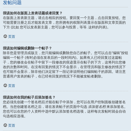
发帖问题
我该如何在版面上发表话题或者回复？
在版面上发表新主题，请点击相应的按钮。要回复一个主题，点击回复按钮。您
可能需要注册之后才能发表文章，您所拥有的权限列表显示在版面和文章页面的
下方 (比如 您可以发表新主题，您可以参与投票，等等. 这样的列表)。
页首
我该如何编辑或删除一个帖子？
除非您是管理员或版主，您只能编辑或删除您自己的帖子。您可以点击“编辑”按钮
编辑一个帖子 (有时必须在发表后的一段时间内)。如果有人已经回复过这篇帖
子，您的修改会在帖子中留下一段修改的痕迹显示在帖子的下方，这将列出您修
改的次数和时间。在没有回复的情况下不会显示，在管理员和版主修改的情况下
也可能不会显示，除非他们决定留下一段记录说明他们编辑帖子的原因。请注意
普通用户发表的帖子，在已经有回复的情况下不能被发帖者删除。
页首
我该如何在我的帖子后添加签名？
您必须先创建一个签名档后才能在帖子中添加，您可以在用户控制面板创建签名
档。当您创建签名档之后，请在发表帖子的页面中勾选
添加签名档
来添加签名。
您也可以在您的个人资料中选中默认添加签名档选项，这样每次发帖时就会自动
勾选相应选项。
页首