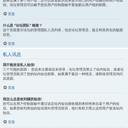
如果您属于多个用户组，您可以设置默认组来显示自己的用户组颜色和用户组级
别。论坛管理员可以赋予您在用户控制面板中更改默认用户组的权限。
页首
什么是 “论坛团队” 链接？
这个页面显示论坛的管理团队人员列表，包含论坛管理员，版主和其所在的版面
信息。
页首
私人讯息
我不能发送私人短信!
三个可能的原因： 您还未注册或还未登录，论坛管理员禁止了站内短信，或者论
坛管理员取消了您的站内短信权限。如果属于最后一种情况，请联络管理员询问
其原因。
页首
我怎么总是收到骚扰短信!
您可以在用户控制面板中通过设定站内短信接收规则来拒绝来自某个用户的短
信。如果您收到类似的短信请向管理员投诉，他们有权力禁止这些用户发送站内
短信。
页首