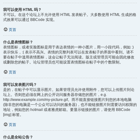
我可以使用 HTML 吗？
不可以。在这个论坛上不允许使用 HTML 发表帖子。大多数使用 HTML 生成的格
式效果可以通过 BBCode 实现。
页首
什么是表情图标？
表情图标，或者笑脸图标是用于表达表情的一种小图片，用一小段代码，例如 :)
表示快乐，:( 表示不高兴。表情的完整列表可以在发表帖子的界面中看到。请不
要在帖子中滥用表情图标，这会让帖子无法阅读。版主或管理员可能会因此修改
或删除您的帖子。论坛管理员也可能设置表情图标在帖子中的个数限制。
页首
我可以发表图片吗？
是的，在帖子中可以显示图片。如果管理员允许使用附件，您可以上传图片到论
坛上。否则您必须在网上的公开访问服务器存储您的图片，e.g.
http://www.example.com/my-picture.gif。而不能直接链接图片到您的本地电脑
(除非您的电脑是一个公众可以访问的服务器)，也不能链接图片到需要访问权限的
地址，例如您的 hotmail 或者雅虎邮箱。要显示链接的图片，请使用 BBCode
[img] 标签。
页首
什么是全站公告？