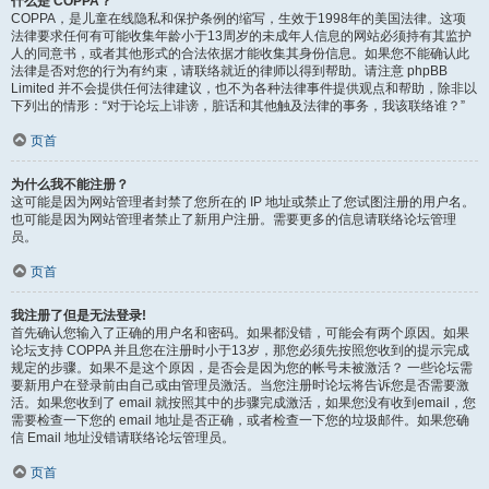
什么是 COPPA？
COPPA，是儿童在线隐私和保护条例的缩写，生效于1998年的美国法律。这项
法律要求任何有可能收集年龄小于13周岁的未成年人信息的网站必须持有其监护
人的同意书，或者其他形式的合法依据才能收集其身份信息。如果您不能确认此
法律是否对您的行为有约束，请联络就近的律师以得到帮助。请注意 phpBB
Limited 并不会提供任何法律建议，也不为各种法律事件提供观点和帮助，除非以
下列出的情形：“对于论坛上诽谤，脏话和其他触及法律的事务，我该联络谁？”
页首
为什么我不能注册？
这可能是因为网站管理者封禁了您所在的 IP 地址或禁止了您试图注册的用户名。
也可能是因为网站管理者禁止了新用户注册。需要更多的信息请联络论坛管理
员。
页首
我注册了但是无法登录!
首先确认您输入了正确的用户名和密码。如果都没错，可能会有两个原因。如果
论坛支持 COPPA 并且您在注册时小于13岁，那您必须先按照您收到的提示完成
规定的步骤。如果不是这个原因，是否会是因为您的帐号未被激活？ 一些论坛需
要新用户在登录前由自己或由管理员激活。当您注册时论坛将告诉您是否需要激
活。如果您收到了 email 就按照其中的步骤完成激活，如果您没有收到email，您
需要检查一下您的 email 地址是否正确，或者检查一下您的垃圾邮件。如果您确
信 Email 地址没错请联络论坛管理员。
页首