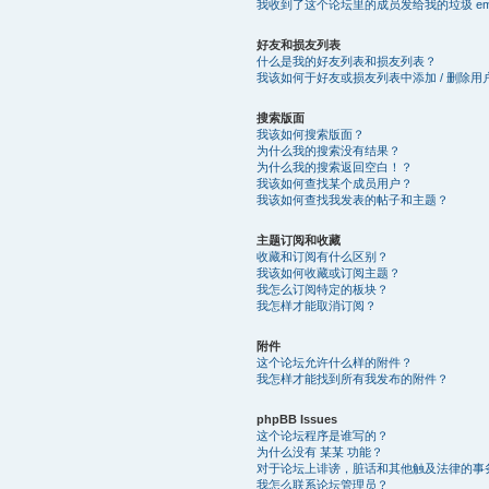
我收到了这个论坛里的成员发给我的垃圾 email
好友和损友列表
什么是我的好友列表和损友列表？
我该如何于好友或损友列表中添加 / 删除用
搜索版面
我该如何搜索版面？
为什么我的搜索没有结果？
为什么我的搜索返回空白！？
我该如何查找某个成员用户？
我该如何查找我发表的帖子和主题？
主题订阅和收藏
收藏和订阅有什么区别？
我该如何收藏或订阅主题？
我怎么订阅特定的板块？
我怎样才能取消订阅？
附件
这个论坛允许什么样的附件？
我怎样才能找到所有我发布的附件？
phpBB Issues
这个论坛程序是谁写的？
为什么没有 某某 功能？
对于论坛上诽谤，脏话和其他触及法律的事
我怎么联系论坛管理员？