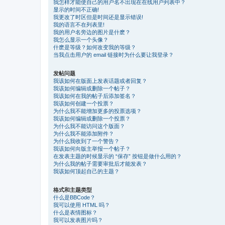
我怎样才能使自己的用户名不出现在在线用户列表中？
显示的时间不正确!
我更改了时区但是时间还是显示错误!
我的语言不在列表里!
我的用户名旁边的图片是什麽？
我怎么显示一个头像？
什麽是等级？如何改变我的等级？
当我点击用户的 email 链接时为什么要让我登录？
发帖问题
我该如何在版面上发表话题或者回复？
我该如何编辑或删除一个帖子？
我该如何在我的帖子后添加签名？
我该如何创建一个投票？
为什么我不能增加更多的投票选项？
我该如何编辑或删除一个投票？
为什么我不能访问这个版面？
为什么我不能添加附件？
为什么我收到了一个警告？
我该如何向版主举报一个帖子？
在发表主题的时候显示的 “保存” 按钮是做什么用的？
为什么我的帖子需要审批后才能发表？
我该如何顶起自己的主题？
格式和主题类型
什么是BBCode？
我可以使用 HTML 吗？
什么是表情图标？
我可以发表图片吗？