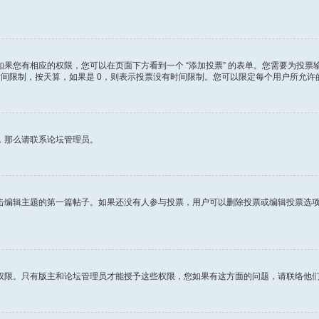
您有相应的权限，您可以在页面下方看到一个 “添加投票” 的表单。您需要为投票输
时间限制，按天算，如果是 0，则表示投票没有时间限制。您可以限定每个用户所允
，那么请联系论坛管理员。
击编辑主题的第一篇帖子。如果还没有人参与投票，用户可以删除投票或编辑投票选
权限。只有版主和论坛管理员才能授予这些权限，您如果有这方面的问题，请联络他