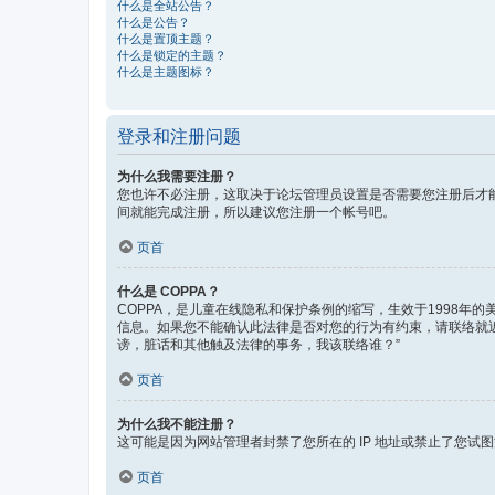
什么是全站公告？
什么是公告？
什么是置顶主题？
什么是锁定的主题？
什么是主题图标？
登录和注册问题
为什么我需要注册？
您也许不必注册，这取决于论坛管理员设置是否需要您注册后才能
间就能完成注册，所以建议您注册一个帐号吧。
页首
什么是 COPPA？
COPPA，是儿童在线隐私和保护条例的缩写，生效于1998
信息。如果您不能确认此法律是否对您的行为有约束，请联络就近的律
谤，脏话和其他触及法律的事务，我该联络谁？”
页首
为什么我不能注册？
这可能是因为网站管理者封禁了您所在的 IP 地址或禁止了您
页首