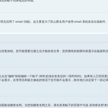
除您的帖子而降低您的等级。
理员启用了 email 功能)。这主要是为了防止匿名用户使用 email 系统发送垃圾邮件
回复按钮。您可能需要注册之后才能发表文章，您所拥有的权限列表显示在版面和文章
点击“编辑”按钮编辑一个帖子 (有时必须在发表后的一段时间内)。如果有人已经回
不会显示，在管理员和版主修改的情况下也可能不会显示，除非他们决定留下一段记
制面板创建签名档。当您创建签名档之后，请在发表帖子的页面中勾选
添加签名档
来