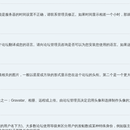
能是服务器的时间设置不正确，请联系管理员修正。如果时间显示相差一个小时，那
个论坛翻译成您的语言。请向论坛管理员咨询是否可以为您安装您使用的语言。如果
级相关的图片，一般以星星或方块的形式显示您在这个论坛的头衔。第二个是一个更
之一：Gravatar、相册、远程或上传。由论坛管理员决定启用头像和选择制作头
您的用户名下方)。大多数论坛使用等级来区分用户的发帖数或某种特殊身份，例如版