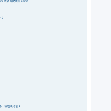
 或者冒犯我的 email!
户？
务，我该联络谁？