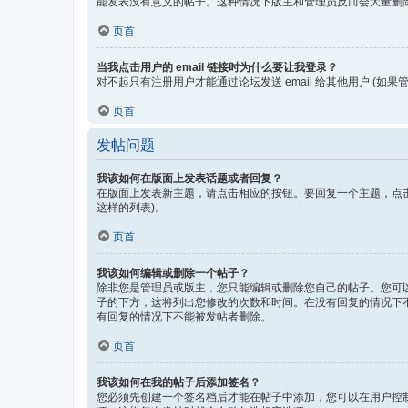
能发表没有意义的帖子。这种情况下版主和管理员反而会大量删
页首
当我点击用户的 email 链接时为什么要让我登录？
对不起只有注册用户才能通过论坛发送 email 给其他用户 (如果管
页首
发帖问题
我该如何在版面上发表话题或者回复？
在版面上发表新主题，请点击相应的按钮。要回复一个主题，点击
这样的列表)。
页首
我该如何编辑或删除一个帖子？
除非您是管理员或版主，您只能编辑或删除您自己的帖子。您可以
子的下方，这将列出您修改的次数和时间。在没有回复的情况下
有回复的情况下不能被发帖者删除。
页首
我该如何在我的帖子后添加签名？
您必须先创建一个签名档后才能在帖子中添加，您可以在用户控