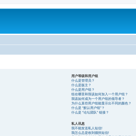
用户等级和用户组
什么是管理员？
什么是版主？
什么是用户组？
组在哪里和我该如何加入一个用户组？
我该如何成为一个用户组的领导者？
为什么某些用户组能显示出不同的颜色？
什么是 “默认用户组”？
什么是 “论坛团队” 链接？
私人讯息
我不能发送私人短信!
我怎么总是收到骚扰短信!