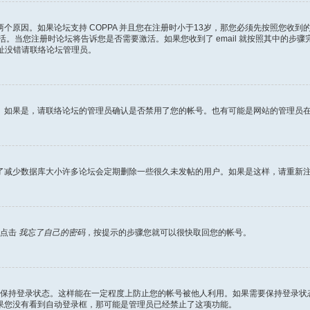
个原因。如果论坛支持 COPPA 并且您在注册时小于13岁，那您必须先按照您收
当您注册时论坛将告诉您是否需要激活。如果您收到了 email 就按照其中的步骤完成激
地址没错请联络论坛管理员。
。如果是，请联络论坛的管理员确认是否禁用了您的帐号。也有可能是网站的管理员
了减少数据库大小许多论坛会定期删除一些很久未发帖的用户。如果是这样，请重新
面点击
我忘了自己的密码
，按提示的步骤您就可以很快取回您的帐号。
保持登录状态。这样能在一定程度上防止您的帐号被他人利用。如果需要保持登录状
果您没有看到自动登录框，那可能是管理员已经禁止了这项功能。