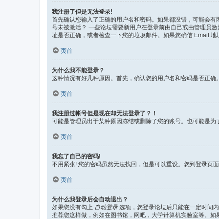
我注册了但是无法登录!
首先确认您输入了正确的用户名和密码。如果都没错，可能会有两
号未被激活？ 一些论坛需要新用户在登录前由自己或由管理员激活。
址是否正确，或者检查一下您的垃圾邮件。如果您确信 Email 
页首
为什么我不能登录？
这种情况有好几种原因。首先，确认您的用户名和密码是否正确
页首
我注册过帐号但是现在却无法登录了？！
可能是管理员出于某种原因冻结或删除了您的账号。也可能是为
页首
我忘了自己的密码!
不用紧张! 您的密码虽然无法找回，但是可以重设。您到登录页
页首
为什么我登录后会自动退出？
如果您没有勾上
自动登录
选项，您登录论坛后只能在一定时间内
推荐您这样做，例如在图书馆，网吧，大学计算机实验室等。如