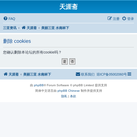
天涯斋
FAQ
注册
登录
三亚资讯
天涯斋
美丽三亚 水南林下
删除 cookies
您确认删除本论坛的所有cookie吗？
天涯斋
美丽三亚 水南林下
联系我们
琼ICP备05002060号
由
phpBB
® Forum Software © phpBB Limited 提供支持
简体中文语言由
phpBB Chinese
制作并提供支持
隐私
|
条款