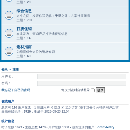
主题：
20
综合信息
方寸之间，发表你我见解；千里之外，共享行业商情
主题：
797
打折促销
在此发布、查询产品打折或促销信息
主题：
14
选材指南
为您提供全方位的选材知识
主题：
69
登录
•
注册
用户名：
密码：
我忘记了自己的密码
每次浏览时自动登录
在线用户
总共有
116
用户在线 :: 1 注册用户, 0 隐身 和 115 访客 (基于过去 5 分钟的用户活动)
最高在线记录：
5729
，生成于 2025-05-23 12:04
统计信息
帖子总数
1673
• 主题总数
1478
• 用户总数
1350
• 最新注册的用户：
orenvNatry