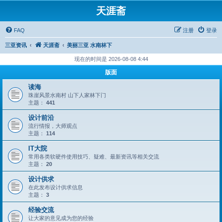
天涯斋
FAQ
注册
登录
三亚资讯
天涯斋
美丽三亚 水南林下
现在的时间是 2026-08-08 4:44
版面
读海
珠崖风景水南村 山下人家林下门
主题：
441
设计前沿
流行情报，大师观点
主题：
114
IT大院
常用各类软硬件使用技巧、疑难、最新资讯等相关交流
主题：
20
设计供求
在此发布设计供求信息
主题：
3
经验交流
让大家的意见成为您的经验