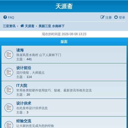
天涯斋
FAQ
注册
登录
三亚资讯
天涯斋
美丽三亚 水南林下
现在的时间是 2026-08-08 13:23
版面
读海
珠崖风景水南村 山下人家林下门
主题：
441
设计前沿
流行情报，大师观点
主题：
114
IT大院
常用各类软硬件使用技巧、疑难、最新资讯等相关交流
主题：
20
设计供求
在此发布设计供求信息
主题：
3
经验交流
让大家的意见成为您的经验