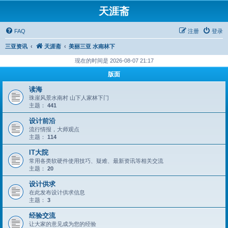
天涯斋
FAQ
注册
登录
三亚资讯
天涯斋
美丽三亚 水南林下
现在的时间是 2026-08-07 21:17
版面
读海
珠崖风景水南村 山下人家林下门
主题：
441
设计前沿
流行情报，大师观点
主题：
114
IT大院
常用各类软硬件使用技巧、疑难、最新资讯等相关交流
主题：
20
设计供求
在此发布设计供求信息
主题：
3
经验交流
让大家的意见成为您的经验