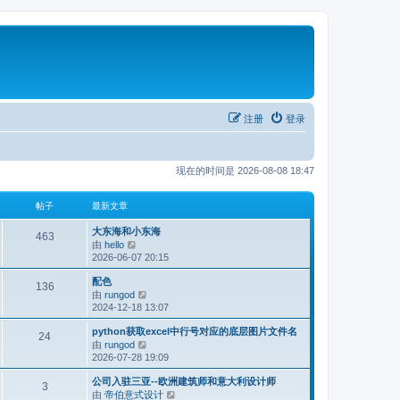
注册
登录
现在的时间是 2026-08-08 18:47
帖子
最新文章
大东海和小东海
463
由
hello
查
2026-06-07 20:15
看
最
配色
新
136
由
rungod
查
帖
2024-12-18 13:07
看
子
最
python获取excel中行号对应的底层图片文件名
新
24
由
rungod
查
帖
2026-07-28 19:09
看
子
最
公司入驻三亚--欧洲建筑师和意大利设计师
新
3
由
帝伯意式设计
查
帖