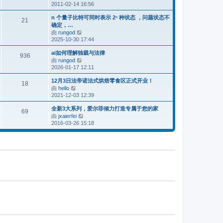
2011-02-14 16:56
看
子
最
n 个量子比特可同时表示 2ⁿ 种状态 ，问题状态不
新
21
确定，…
帖
由
rungod
查
子
2025-10-30 17:44
看
最
ai如何理解独裁与法律
新
936
由
rungod
查
帖
2026-01-17 12:11
看
子
最
12月3日法帝诺法式烘焙零食区正式开业！
新
18
由
hello
查
帖
2021-12-03 12:39
看
子
最
全新3大系列，爱尔菲倾力打造专属于您的家
新
69
由
jxaierfei
查
帖
2016-03-26 15:18
看
子
最
新
帖
子