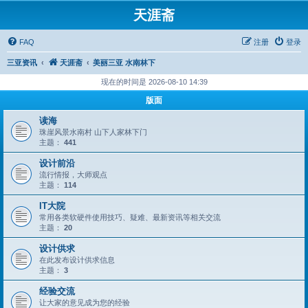
天涯斋
FAQ
注册
登录
三亚资讯
天涯斋
美丽三亚 水南林下
现在的时间是 2026-08-10 14:39
版面
读海
珠崖风景水南村 山下人家林下门
主题：
441
设计前沿
流行情报，大师观点
主题：
114
IT大院
常用各类软硬件使用技巧、疑难、最新资讯等相关交流
主题：
20
设计供求
在此发布设计供求信息
主题：
3
经验交流
让大家的意见成为您的经验