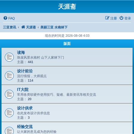
天涯斋
FAQ
注册
登录
三亚资讯
天涯斋
美丽三亚 水南林下
现在的时间是 2026-08-08 4:03
版面
读海
珠崖风景水南村 山下人家林下门
主题：
441
设计前沿
流行情报，大师观点
主题：
114
IT大院
常用各类软硬件使用技巧、疑难、最新资讯等相关交流
主题：
20
设计供求
在此发布设计供求信息
主题：
3
经验交流
让大家的意见成为您的经验