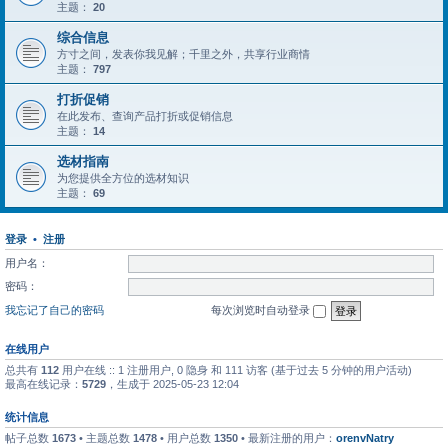
主题：
20
综合信息
方寸之间，发表你我见解；千里之外，共享行业商情
主题：
797
打折促销
在此发布、查询产品打折或促销信息
主题：
14
选材指南
为您提供全方位的选材知识
主题：
69
登录
•
注册
用户名：
密码：
我忘记了自己的密码
每次浏览时自动登录
在线用户
总共有
112
用户在线 :: 1 注册用户, 0 隐身 和 111 访客 (基于过去 5 分钟的用户活动)
最高在线记录：
5729
，生成于 2025-05-23 12:04
统计信息
帖子总数
1673
• 主题总数
1478
• 用户总数
1350
• 最新注册的用户：
orenvNatry