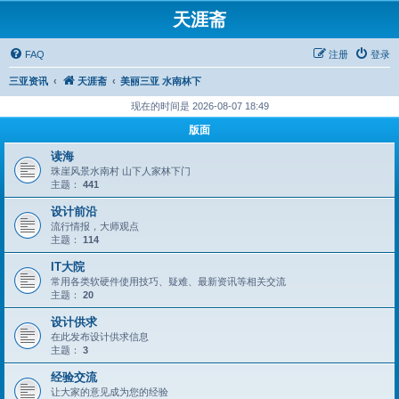
天涯斋
FAQ
注册
登录
三亚资讯
天涯斋
美丽三亚 水南林下
现在的时间是 2026-08-07 18:49
版面
读海
珠崖风景水南村 山下人家林下门
主题：
441
设计前沿
流行情报，大师观点
主题：
114
IT大院
常用各类软硬件使用技巧、疑难、最新资讯等相关交流
主题：
20
设计供求
在此发布设计供求信息
主题：
3
经验交流
让大家的意见成为您的经验