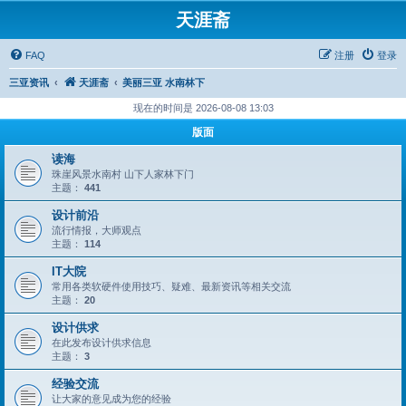
天涯斋
FAQ
注册
登录
三亚资讯
天涯斋
美丽三亚 水南林下
现在的时间是 2026-08-08 13:03
版面
读海
珠崖风景水南村 山下人家林下门
主题：
441
设计前沿
流行情报，大师观点
主题：
114
IT大院
常用各类软硬件使用技巧、疑难、最新资讯等相关交流
主题：
20
设计供求
在此发布设计供求信息
主题：
3
经验交流
让大家的意见成为您的经验