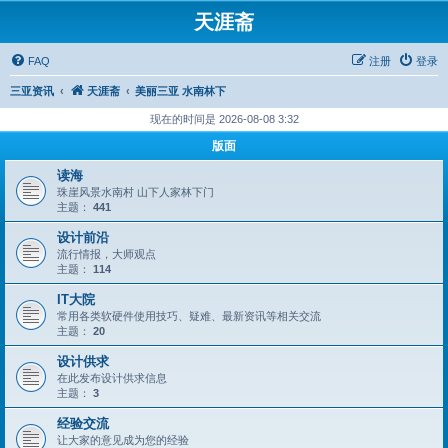
天涯斋
FAQ
注册
登录
三亚资讯
天涯斋
美丽三亚 水南林下
现在的时间是 2026-08-08 3:32
版面
读海
珠崖风景水南村 山下人家林下门
主题：
441
设计前沿
流行情报，大师观点
主题：
114
IT大院
常用各类软硬件使用技巧、疑难、最新资讯等相关交流
主题：
20
设计供求
在此发布设计供求信息
主题：
3
经验交流
让大家的意见成为您的经验