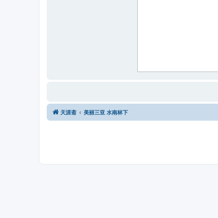
天涯斋
美丽三亚 水南林下