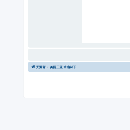
天涯斋
美丽三亚 水南林下