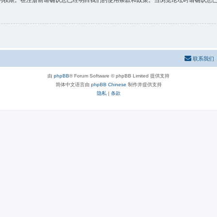
的权限。在注册前请确认您已经明白我们的使用条款和政策。当浏览论坛时请确认您
联系我们
由
phpBB
® Forum Software © phpBB Limited 提供支持
简体中文语言由
phpBB Chinese
制作并提供支持
隐私
|
条款