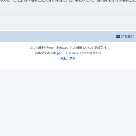
的权限。在注册前请确认您已经明白我们的使用条款和政策。当浏览论坛时请确认您
联系我们
由
phpBB
® Forum Software © phpBB Limited 提供支持
简体中文语言由
phpBB Chinese
制作并提供支持
隐私
|
条款