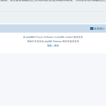
的权限。在注册前请确认您已经明白我们的使用条款和政策。当浏览论坛时请确认您
联系我们
由
phpBB
® Forum Software © phpBB Limited 提供支持
简体中文语言由
phpBB Chinese
制作并提供支持
隐私
|
条款