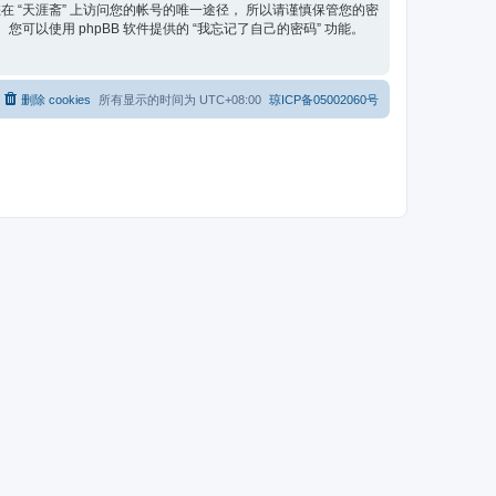
在 “天涯斋” 上访问您的帐号的唯一途径， 所以请谨慎保管您的密
可以使用 phpBB 软件提供的 “我忘记了自己的密码” 功能。
删除 cookies
所有显示的时间为
UTC+08:00
琼ICP备05002060号