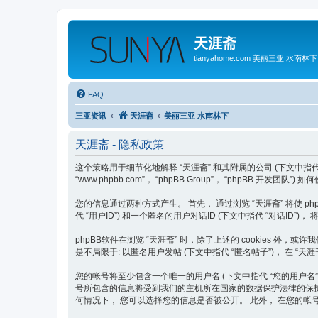
天涯斋
tianyahome.com 美丽三亚 水南林下
FAQ
三亚资讯
天涯斋
美丽三亚 水南林下
天涯斋 - 隐私政策
这个策略用于细节化地解释 “天涯斋” 和其附属的公司 (下文中指代 “我们”, “我方”
“www.phpbb.com”， “phpBB Group”， “phpBB 开
您的信息通过两种方式产生。 首先， 通过浏览 “天涯斋” 将使 phpB
代 “用户ID”) 和一个匿名的用户对话ID (下文中指代 “对话ID
phpBB软件在浏览 “天涯斋” 时，除了上述的 cookies 
是不局限于: 以匿名用户发帖 (下文中指代 “匿名帖子”)， 在 “天
您的帐号将至少包含一个唯一的用户名 (下文中指代 “您的用户名”)， 一
号所包含的信息将受到我们的主机所在国家的数据保护法律的保护。 
何情况下， 您可以选择您的信息是否被公开。 此外， 在您的帐号中，