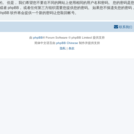
的。 但是， 我们希望您不要在不同的网站上使用相同的用户名和密码。 您的密码是您
者 phpBB， 或者任何第三方组织需要您提供您的密码。 如果您不慎遗失您的密码， 您
phpBB 软件将会提供一个新的密码让您取回帐号。
联系我们
由
phpBB
® Forum Software © phpBB Limited 提供支持
简体中文语言由
phpBB Chinese
制作并提供支持
隐私
|
条款