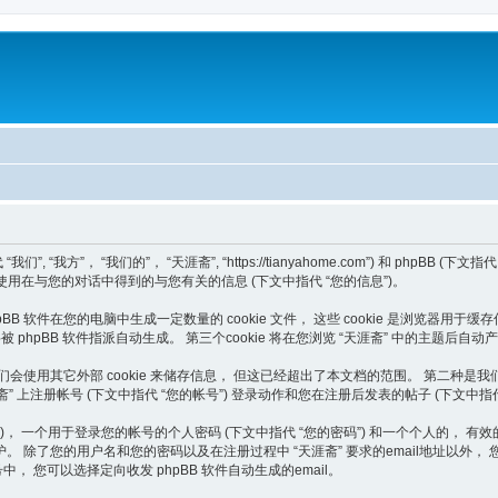
， “我们的”， “天涯斋”, “https://tianyahome.com”) 和 phpBB (下文指代 “他
发团队”) 如何使用在与您的对话中得到的与您有关的信息 (下文中指代 “您的信息”)。
B 软件在您的电脑中生成一定数量的 cookie 文件， 这些 cookie 是浏览器用于缓存
”)， 将被 phpBB 软件指派自动生成。 第三个cookie 将在您浏览 “天涯斋” 中的主
外，或许我们会使用其它外部 cookie 来储存信息， 但这已经超出了本文档的范围。 第
涯斋” 上注册帐号 (下文中指代 “您的帐号”) 登录动作和您在注册后发表的帖子 (下文中指代
个用于登录您的帐号的个人密码 (下文中指代 “您的密码”) 和一个个人的， 有效的 email
除了您的用户名和您的密码以及在注册过程中 “天涯斋” 要求的email地址以外， 
 您可以选择定向收发 phpBB 软件自动生成的email。