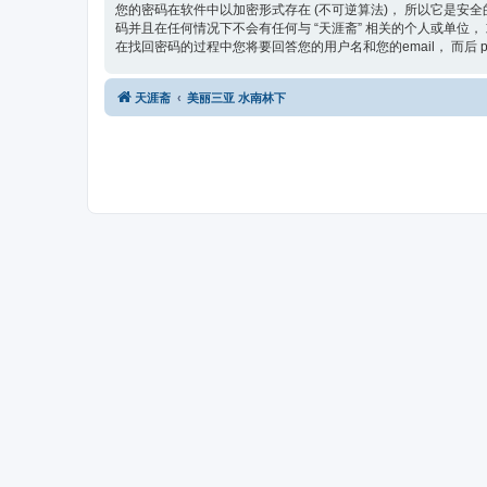
您的密码在软件中以加密形式存在 (不可逆算法)， 所以它是安全
码并且在任何情况下不会有任何与 “天涯斋” 相关的个人或单位， 或
在找回密码的过程中您将要回答您的用户名和您的email， 而后 
天涯斋
美丽三亚 水南林下