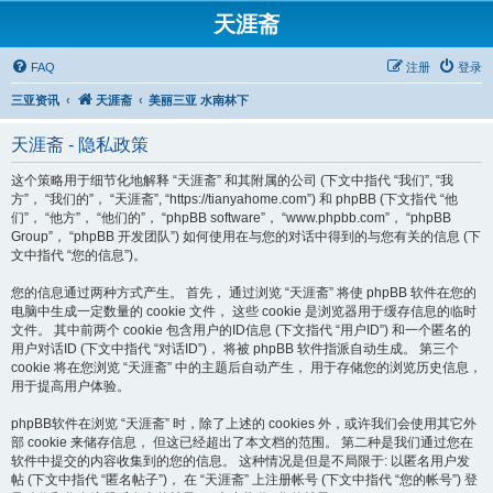
天涯斋
FAQ
注册
登录
三亚资讯
天涯斋
美丽三亚 水南林下
天涯斋 - 隐私政策
这个策略用于细节化地解释 “天涯斋” 和其附属的公司 (下文中指代 “我们”, “我
方”， “我们的”， “天涯斋”, “https://tianyahome.com”) 和 phpBB (下文指代 “他
们”， “他方”， “他们的”， “phpBB software”， “www.phpbb.com”， “phpBB
Group”， “phpBB 开发团队”) 如何使用在与您的对话中得到的与您有关的信息 (下
文中指代 “您的信息”)。
您的信息通过两种方式产生。 首先， 通过浏览 “天涯斋” 将使 phpBB 软件在您的
电脑中生成一定数量的 cookie 文件， 这些 cookie 是浏览器用于缓存信息的临时
文件。 其中前两个 cookie 包含用户的ID信息 (下文指代 “用户ID”) 和一个匿名的
用户对话ID (下文中指代 “对话ID”)， 将被 phpBB 软件指派自动生成。 第三个
cookie 将在您浏览 “天涯斋” 中的主题后自动产生， 用于存储您的浏览历史信息，
用于提高用户体验。
phpBB软件在浏览 “天涯斋” 时，除了上述的 cookies 外，或许我们会使用其它外
部 cookie 来储存信息， 但这已经超出了本文档的范围。 第二种是我们通过您在
软件中提交的内容收集到的您的信息。 这种情况是但是不局限于: 以匿名用户发
帖 (下文中指代 “匿名帖子”)， 在 “天涯斋” 上注册帐号 (下文中指代 “您的帐号”) 登