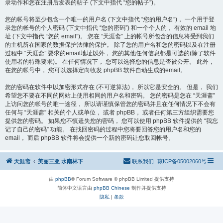
录动作和您在注册后发表的帖子 (下文中指代 “您的帖子”)。
您的帐号将至少包含一个唯一的用户名 (下文中指代 “您的用户名”)， 一个用于登
录您的帐号的个人密码 (下文中指代 “您的密码”) 和一个个人的， 有效的 email 地
址 (下文中指代 “您的 email”)。 您在 “天涯斋” 上的帐号所包含的信息将受到我们
的主机所在国家的数据保护法律的保护。 除了您的用户名和您的密码以及在注册
过程中 “天涯斋” 要求的email地址以外， 您的其他任何信息都是可选的(除了软件
使用者的特殊要求)。 在任何情况下， 您可以选择您的信息是否被公开。 此外，
在您的帐号中， 您可以选择定向收发 phpBB 软件自动生成的email。
您的密码在软件中以加密形式存在 (不可逆算法)， 所以它是安全的。 但是， 我们
希望您不要在不同的网站上使用相同的用户名和密码。 您的密码是您在 “天涯斋”
上访问您的帐号的唯一途径， 所以请谨慎保管您的密码并且在任何情况下不会有
任何与 “天涯斋” 相关的个人或单位， 或者 phpBB， 或者任何第三方组织需要您
提供您的密码。 如果您不慎遗失您的密码， 您可以使用 phpBB 软件提供的 “我忘
记了自己的密码” 功能。 在找回密码的过程中您将要回答您的用户名和您的
email， 而后 phpBB 软件将会提供一个新的密码让您取回帐号。
天涯斋
美丽三亚 水南林下
联系我们
琼ICP备05002060号
由
phpBB
® Forum Software © phpBB Limited 提供支持
简体中文语言由
phpBB Chinese
制作并提供支持
隐私
|
条款