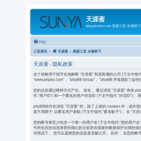
天涯斋
tianyahome.com 美丽三亚 水南林下
FAQ
三亚资讯
天涯斋
美丽三亚 水南林下
天涯斋 - 隐私政策
这个策略用于细节化地解释 “天涯斋” 和其附属的公司 (下文中指代 “我们”, “我方”
“www.phpbb.com”， “phpBB Group”， “phpBB 开
您的信息通过两种方式产生。 首先， 通过浏览 “天涯斋” 将使 phpB
代 “用户ID”) 和一个匿名的用户对话ID (下文中指代 “对话ID
phpBB软件在浏览 “天涯斋” 时，除了上述的 cookies 
是不局限于: 以匿名用户发帖 (下文中指代 “匿名帖子”)， 在 “天
您的帐号将至少包含一个唯一的用户名 (下文中指代 “您的用户名”)， 一
号所包含的信息将受到我们的主机所在国家的数据保护法律的保护。 
何情况下， 您可以选择您的信息是否被公开。 此外， 在您的帐号中，