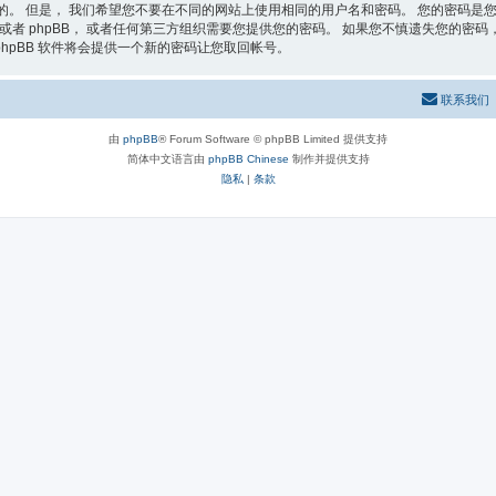
的。 但是， 我们希望您不要在不同的网站上使用相同的用户名和密码。 您的密码是您
者 phpBB， 或者任何第三方组织需要您提供您的密码。 如果您不慎遗失您的密码， 您
phpBB 软件将会提供一个新的密码让您取回帐号。
联系我们
由
phpBB
® Forum Software © phpBB Limited 提供支持
简体中文语言由
phpBB Chinese
制作并提供支持
隐私
|
条款