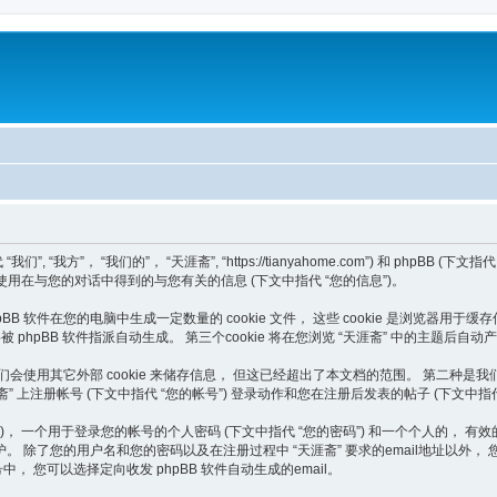
， “我们的”， “天涯斋”, “https://tianyahome.com”) 和 phpBB (下文指代 “他
发团队”) 如何使用在与您的对话中得到的与您有关的信息 (下文中指代 “您的信息”)。
B 软件在您的电脑中生成一定数量的 cookie 文件， 这些 cookie 是浏览器用于缓存
”)， 将被 phpBB 软件指派自动生成。 第三个cookie 将在您浏览 “天涯斋” 中的主
外，或许我们会使用其它外部 cookie 来储存信息， 但这已经超出了本文档的范围。 第
涯斋” 上注册帐号 (下文中指代 “您的帐号”) 登录动作和您在注册后发表的帖子 (下文中指代
个用于登录您的帐号的个人密码 (下文中指代 “您的密码”) 和一个个人的， 有效的 email
除了您的用户名和您的密码以及在注册过程中 “天涯斋” 要求的email地址以外， 
 您可以选择定向收发 phpBB 软件自动生成的email。