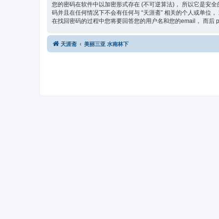
您的密码在软件中以加密形式存在 (不可逆算法)， 所以它是安全
码并且在任何情况下不会有任何与 “天涯斋” 相关的个人或单位， 或
在找回密码的过程中您将要回答您的用户名和您的email， 而后 
天涯斋
美丽三亚 水南林下