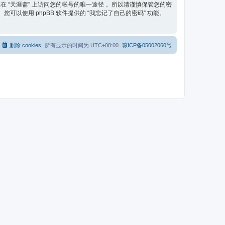
在 “天涯斋” 上访问您的帐号的唯一途径， 所以请谨慎保管您的密
可以使用 phpBB 软件提供的 “我忘记了自己的密码” 功能。
删除 cookies
所有显示的时间为
UTC+08:00
琼ICP备05002060号