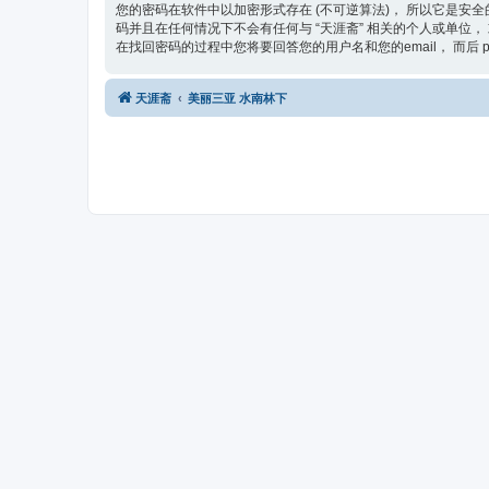
您的密码在软件中以加密形式存在 (不可逆算法)， 所以它是安全
码并且在任何情况下不会有任何与 “天涯斋” 相关的个人或单位， 或
在找回密码的过程中您将要回答您的用户名和您的email， 而后 
天涯斋
美丽三亚 水南林下