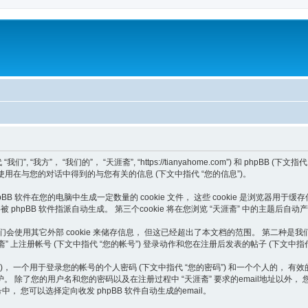
， “我们的”， “天涯斋”, “https://tianyahome.com”) 和 phpBB (下文指代 “他
发团队”) 如何使用在与您的对话中得到的与您有关的信息 (下文中指代 “您的信息”)。
B 软件在您的电脑中生成一定数量的 cookie 文件， 这些 cookie 是浏览器用于缓存
”)， 将被 phpBB 软件指派自动生成。 第三个cookie 将在您浏览 “天涯斋” 中的主
外，或许我们会使用其它外部 cookie 来储存信息， 但这已经超出了本文档的范围。 第
涯斋” 上注册帐号 (下文中指代 “您的帐号”) 登录动作和您在注册后发表的帖子 (下文中指代
个用于登录您的帐号的个人密码 (下文中指代 “您的密码”) 和一个个人的， 有效的 email
除了您的用户名和您的密码以及在注册过程中 “天涯斋” 要求的email地址以外， 
 您可以选择定向收发 phpBB 软件自动生成的email。