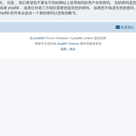
的。 但是， 我们希望您不要在不同的网站上使用相同的用户名和密码。 您的密码是您
者 phpBB， 或者任何第三方组织需要您提供您的密码。 如果您不慎遗失您的密码， 您
phpBB 软件将会提供一个新的密码让您取回帐号。
联系我们
由
phpBB
® Forum Software © phpBB Limited 提供支持
简体中文语言由
phpBB Chinese
制作并提供支持
隐私
|
条款