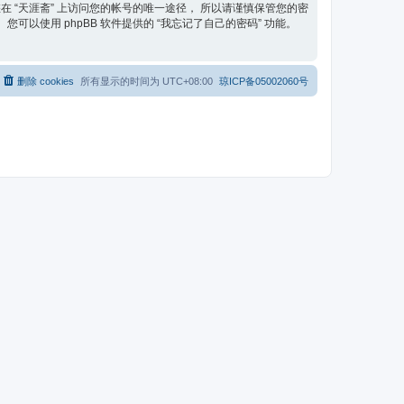
在 “天涯斋” 上访问您的帐号的唯一途径， 所以请谨慎保管您的密
可以使用 phpBB 软件提供的 “我忘记了自己的密码” 功能。
删除 cookies
所有显示的时间为
UTC+08:00
琼ICP备05002060号