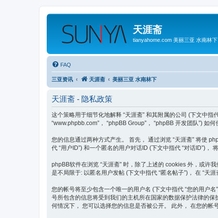
天涯斋
tianyahome.com 美丽三亚 水南林下
FAQ
三亚资讯
天涯斋
美丽三亚 水南林下
天涯斋 - 隐私政策
这个策略用于细节化地解释 “天涯斋” 和其附属的公司 (下文中指代 “我们”, “我方”
“www.phpbb.com”， “phpBB Group”， “phpBB 开
您的信息通过两种方式产生。 首先， 通过浏览 “天涯斋” 将使 phpB
代 “用户ID”) 和一个匿名的用户对话ID (下文中指代 “对话ID
phpBB软件在浏览 “天涯斋” 时，除了上述的 cookies 
是不局限于: 以匿名用户发帖 (下文中指代 “匿名帖子”)， 在 “天
您的帐号将至少包含一个唯一的用户名 (下文中指代 “您的用户名”)， 一
号所包含的信息将受到我们的主机所在国家的数据保护法律的保护。 
何情况下， 您可以选择您的信息是否被公开。 此外， 在您的帐号中，