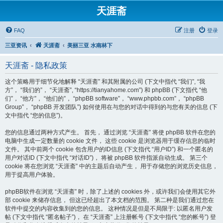
天涯斋
FAQ
注册
登录
三亚资讯
天涯斋
美丽三亚 水南林下
天涯斋 - 隐私政策
这个策略用于细节化地解释 “天涯斋” 和其附属的公司 (下文中指代 “我们”, “我
方”， “我们的”， “天涯斋”, “https://tianyahome.com”) 和 phpBB (下文指代 “他
们”， “他方”， “他们的”， “phpBB software”， “www.phpbb.com”， “phpBB
Group”， “phpBB 开发团队”) 如何使用在与您的对话中得到的与您有关的信息 (下
文中指代 “您的信息”)。
您的信息通过两种方式产生。 首先， 通过浏览 “天涯斋” 将使 phpBB 软件在您的
电脑中生成一定数量的 cookie 文件， 这些 cookie 是浏览器用于缓存信息的临时
文件。 其中前两个 cookie 包含用户的ID信息 (下文指代 “用户ID”) 和一个匿名的
用户对话ID (下文中指代 “对话ID”)， 将被 phpBB 软件指派自动生成。 第三个
cookie 将在您浏览 “天涯斋” 中的主题后自动产生， 用于存储您的浏览历史信息，
用于提高用户体验。
phpBB软件在浏览 “天涯斋” 时，除了上述的 cookies 外，或许我们会使用其它外
部 cookie 来储存信息， 但这已经超出了本文档的范围。 第二种是我们通过您在
软件中提交的内容收集到的您的信息。 这种情况是但是不局限于: 以匿名用户发
帖 (下文中指代 “匿名帖子”)， 在 “天涯斋” 上注册帐号 (下文中指代 “您的帐号”) 登