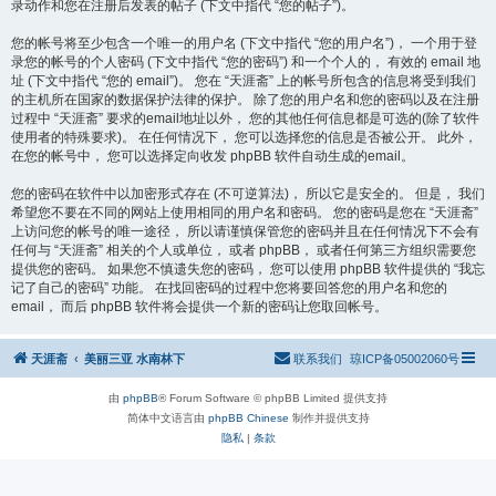
录动作和您在注册后发表的帖子 (下文中指代 “您的帖子”)。
您的帐号将至少包含一个唯一的用户名 (下文中指代 “您的用户名”)， 一个用于登
录您的帐号的个人密码 (下文中指代 “您的密码”) 和一个个人的， 有效的 email 地
址 (下文中指代 “您的 email”)。 您在 “天涯斋” 上的帐号所包含的信息将受到我们
的主机所在国家的数据保护法律的保护。 除了您的用户名和您的密码以及在注册
过程中 “天涯斋” 要求的email地址以外， 您的其他任何信息都是可选的(除了软件
使用者的特殊要求)。 在任何情况下， 您可以选择您的信息是否被公开。 此外，
在您的帐号中， 您可以选择定向收发 phpBB 软件自动生成的email。
您的密码在软件中以加密形式存在 (不可逆算法)， 所以它是安全的。 但是， 我们
希望您不要在不同的网站上使用相同的用户名和密码。 您的密码是您在 “天涯斋”
上访问您的帐号的唯一途径， 所以请谨慎保管您的密码并且在任何情况下不会有
任何与 “天涯斋” 相关的个人或单位， 或者 phpBB， 或者任何第三方组织需要您
提供您的密码。 如果您不慎遗失您的密码， 您可以使用 phpBB 软件提供的 “我忘
记了自己的密码” 功能。 在找回密码的过程中您将要回答您的用户名和您的
email， 而后 phpBB 软件将会提供一个新的密码让您取回帐号。
天涯斋
美丽三亚 水南林下
联系我们
琼ICP备05002060号
由
phpBB
® Forum Software © phpBB Limited 提供支持
简体中文语言由
phpBB Chinese
制作并提供支持
隐私
|
条款