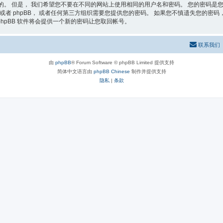
的。 但是， 我们希望您不要在不同的网站上使用相同的用户名和密码。 您的密码是您
者 phpBB， 或者任何第三方组织需要您提供您的密码。 如果您不慎遗失您的密码， 您
phpBB 软件将会提供一个新的密码让您取回帐号。
联系我们
由
phpBB
® Forum Software © phpBB Limited 提供支持
简体中文语言由
phpBB Chinese
制作并提供支持
隐私
|
条款