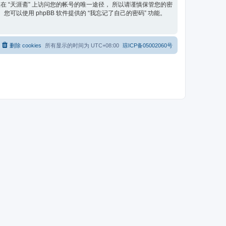
在 “天涯斋” 上访问您的帐号的唯一途径， 所以请谨慎保管您的密
可以使用 phpBB 软件提供的 “我忘记了自己的密码” 功能。
删除 cookies
所有显示的时间为
UTC+08:00
琼ICP备05002060号