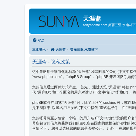
天涯斋
tianyahome.com 美丽三亚 水南林下
FAQ
三亚资讯
天涯斋
美丽三亚 水南林下
天涯斋 - 隐私政策
这个策略用于细节化地解释 “天涯斋” 和其附属的公司 (下文中指代 “我们”, “我方”
“www.phpbb.com”， “phpBB Group”， “phpBB 开
您的信息通过两种方式产生。 首先， 通过浏览 “天涯斋” 将使 phpB
代 “用户ID”) 和一个匿名的用户对话ID (下文中指代 “对话ID
phpBB软件在浏览 “天涯斋” 时，除了上述的 cookies 
是不局限于: 以匿名用户发帖 (下文中指代 “匿名帖子”)， 在 “天
您的帐号将至少包含一个唯一的用户名 (下文中指代 “您的用户名”)， 一
号所包含的信息将受到我们的主机所在国家的数据保护法律的保护。 
何情况下， 您可以选择您的信息是否被公开。 此外， 在您的帐号中，