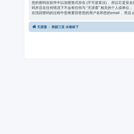
您的密码在软件中以加密形式存在 (不可逆算法)， 所以它是安全
码并且在任何情况下不会有任何与 “天涯斋” 相关的个人或单位， 或
在找回密码的过程中您将要回答您的用户名和您的email， 而后 
天涯斋
美丽三亚 水南林下