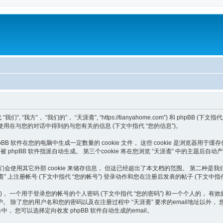
， “我们的”， “天涯斋”, “https://tianyahome.com”) 和 phpBB (下文指代 “他
发团队”) 如何使用在与您的对话中得到的与您有关的信息 (下文中指代 “您的信息”)。
B 软件在您的电脑中生成一定数量的 cookie 文件， 这些 cookie 是浏览器用于缓存
”)， 将被 phpBB 软件指派自动生成。 第三个cookie 将在您浏览 “天涯斋” 中的主
外，或许我们会使用其它外部 cookie 来储存信息， 但这已经超出了本文档的范围。 第
涯斋” 上注册帐号 (下文中指代 “您的帐号”) 登录动作和您在注册后发表的帖子 (下文中指代
个用于登录您的帐号的个人密码 (下文中指代 “您的密码”) 和一个个人的， 有效的 email
除了您的用户名和您的密码以及在注册过程中 “天涯斋” 要求的email地址以外， 
 您可以选择定向收发 phpBB 软件自动生成的email。