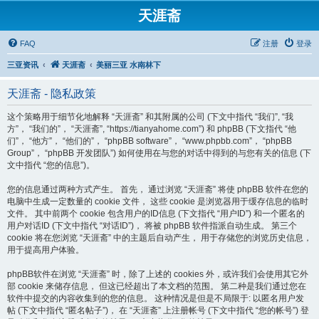
天涯斋
FAQ
注册
登录
三亚资讯
天涯斋
美丽三亚 水南林下
天涯斋 - 隐私政策
这个策略用于细节化地解释 “天涯斋” 和其附属的公司 (下文中指代 “我们”, “我
方”， “我们的”， “天涯斋”, “https://tianyahome.com”) 和 phpBB (下文指代 “他
们”， “他方”， “他们的”， “phpBB software”， “www.phpbb.com”， “phpBB
Group”， “phpBB 开发团队”) 如何使用在与您的对话中得到的与您有关的信息 (下
文中指代 “您的信息”)。
您的信息通过两种方式产生。 首先， 通过浏览 “天涯斋” 将使 phpBB 软件在您的
电脑中生成一定数量的 cookie 文件， 这些 cookie 是浏览器用于缓存信息的临时
文件。 其中前两个 cookie 包含用户的ID信息 (下文指代 “用户ID”) 和一个匿名的
用户对话ID (下文中指代 “对话ID”)， 将被 phpBB 软件指派自动生成。 第三个
cookie 将在您浏览 “天涯斋” 中的主题后自动产生， 用于存储您的浏览历史信息，
用于提高用户体验。
phpBB软件在浏览 “天涯斋” 时，除了上述的 cookies 外，或许我们会使用其它外
部 cookie 来储存信息， 但这已经超出了本文档的范围。 第二种是我们通过您在
软件中提交的内容收集到的您的信息。 这种情况是但是不局限于: 以匿名用户发
帖 (下文中指代 “匿名帖子”)， 在 “天涯斋” 上注册帐号 (下文中指代 “您的帐号”) 登