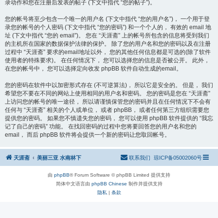
录动作和您在注册后发表的帖子 (下文中指代 “您的帖子”)。
您的帐号将至少包含一个唯一的用户名 (下文中指代 “您的用户名”)， 一个用于登
录您的帐号的个人密码 (下文中指代 “您的密码”) 和一个个人的， 有效的 email 地
址 (下文中指代 “您的 email”)。 您在 “天涯斋” 上的帐号所包含的信息将受到我们
的主机所在国家的数据保护法律的保护。 除了您的用户名和您的密码以及在注册
过程中 “天涯斋” 要求的email地址以外， 您的其他任何信息都是可选的(除了软件
使用者的特殊要求)。 在任何情况下， 您可以选择您的信息是否被公开。 此外，
在您的帐号中， 您可以选择定向收发 phpBB 软件自动生成的email。
您的密码在软件中以加密形式存在 (不可逆算法)， 所以它是安全的。 但是， 我们
希望您不要在不同的网站上使用相同的用户名和密码。 您的密码是您在 “天涯斋”
上访问您的帐号的唯一途径， 所以请谨慎保管您的密码并且在任何情况下不会有
任何与 “天涯斋” 相关的个人或单位， 或者 phpBB， 或者任何第三方组织需要您
提供您的密码。 如果您不慎遗失您的密码， 您可以使用 phpBB 软件提供的 “我忘
记了自己的密码” 功能。 在找回密码的过程中您将要回答您的用户名和您的
email， 而后 phpBB 软件将会提供一个新的密码让您取回帐号。
天涯斋
美丽三亚 水南林下
联系我们
琼ICP备05002060号
由
phpBB
® Forum Software © phpBB Limited 提供支持
简体中文语言由
phpBB Chinese
制作并提供支持
隐私
|
条款