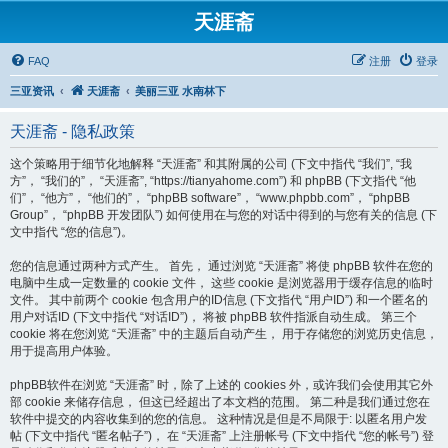
天涯斋
FAQ
注册
登录
三亚资讯
天涯斋
美丽三亚 水南林下
天涯斋 - 隐私政策
这个策略用于细节化地解释 “天涯斋” 和其附属的公司 (下文中指代 “我们”, “我
方”， “我们的”， “天涯斋”, “https://tianyahome.com”) 和 phpBB (下文指代 “他
们”， “他方”， “他们的”， “phpBB software”， “www.phpbb.com”， “phpBB
Group”， “phpBB 开发团队”) 如何使用在与您的对话中得到的与您有关的信息 (下
文中指代 “您的信息”)。
您的信息通过两种方式产生。 首先， 通过浏览 “天涯斋” 将使 phpBB 软件在您的
电脑中生成一定数量的 cookie 文件， 这些 cookie 是浏览器用于缓存信息的临时
文件。 其中前两个 cookie 包含用户的ID信息 (下文指代 “用户ID”) 和一个匿名的
用户对话ID (下文中指代 “对话ID”)， 将被 phpBB 软件指派自动生成。 第三个
cookie 将在您浏览 “天涯斋” 中的主题后自动产生， 用于存储您的浏览历史信息，
用于提高用户体验。
phpBB软件在浏览 “天涯斋” 时，除了上述的 cookies 外，或许我们会使用其它外
部 cookie 来储存信息， 但这已经超出了本文档的范围。 第二种是我们通过您在
软件中提交的内容收集到的您的信息。 这种情况是但是不局限于: 以匿名用户发
帖 (下文中指代 “匿名帖子”)， 在 “天涯斋” 上注册帐号 (下文中指代 “您的帐号”) 登