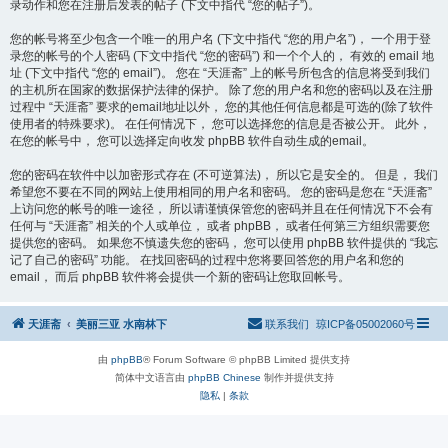
录动作和您在注册后发表的帖子 (下文中指代 “您的帖子”)。
您的帐号将至少包含一个唯一的用户名 (下文中指代 “您的用户名”)， 一个用于登
录您的帐号的个人密码 (下文中指代 “您的密码”) 和一个个人的， 有效的 email 地
址 (下文中指代 “您的 email”)。 您在 “天涯斋” 上的帐号所包含的信息将受到我们
的主机所在国家的数据保护法律的保护。 除了您的用户名和您的密码以及在注册
过程中 “天涯斋” 要求的email地址以外， 您的其他任何信息都是可选的(除了软件
使用者的特殊要求)。 在任何情况下， 您可以选择您的信息是否被公开。 此外，
在您的帐号中， 您可以选择定向收发 phpBB 软件自动生成的email。
您的密码在软件中以加密形式存在 (不可逆算法)， 所以它是安全的。 但是， 我们
希望您不要在不同的网站上使用相同的用户名和密码。 您的密码是您在 “天涯斋”
上访问您的帐号的唯一途径， 所以请谨慎保管您的密码并且在任何情况下不会有
任何与 “天涯斋” 相关的个人或单位， 或者 phpBB， 或者任何第三方组织需要您
提供您的密码。 如果您不慎遗失您的密码， 您可以使用 phpBB 软件提供的 “我忘
记了自己的密码” 功能。 在找回密码的过程中您将要回答您的用户名和您的
email， 而后 phpBB 软件将会提供一个新的密码让您取回帐号。
天涯斋
美丽三亚 水南林下
联系我们
琼ICP备05002060号
由
phpBB
® Forum Software © phpBB Limited 提供支持
简体中文语言由
phpBB Chinese
制作并提供支持
隐私
|
条款