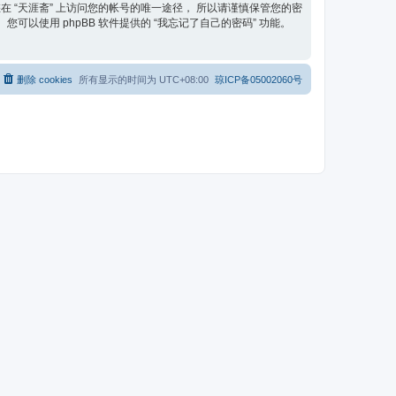
在 “天涯斋” 上访问您的帐号的唯一途径， 所以请谨慎保管您的密
可以使用 phpBB 软件提供的 “我忘记了自己的密码” 功能。
删除 cookies
所有显示的时间为
UTC+08:00
琼ICP备05002060号