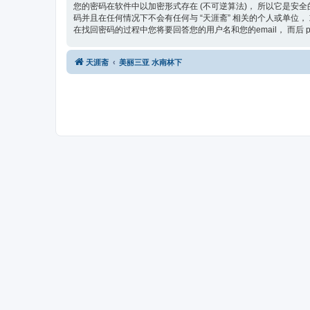
您的密码在软件中以加密形式存在 (不可逆算法)， 所以它是安全
码并且在任何情况下不会有任何与 “天涯斋” 相关的个人或单位， 或
在找回密码的过程中您将要回答您的用户名和您的email， 而后 
天涯斋
美丽三亚 水南林下