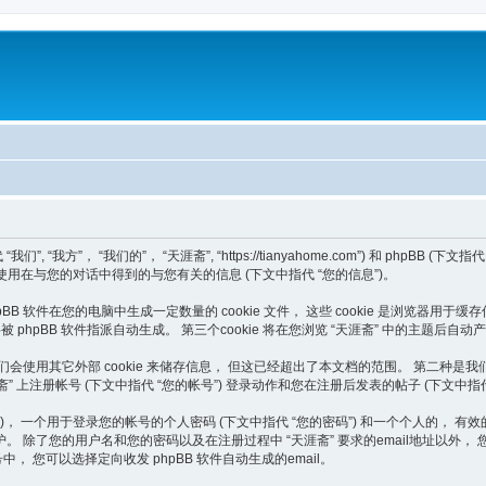
， “我们的”， “天涯斋”, “https://tianyahome.com”) 和 phpBB (下文指代 “他
发团队”) 如何使用在与您的对话中得到的与您有关的信息 (下文中指代 “您的信息”)。
B 软件在您的电脑中生成一定数量的 cookie 文件， 这些 cookie 是浏览器用于缓存
”)， 将被 phpBB 软件指派自动生成。 第三个cookie 将在您浏览 “天涯斋” 中的主
外，或许我们会使用其它外部 cookie 来储存信息， 但这已经超出了本文档的范围。 第
涯斋” 上注册帐号 (下文中指代 “您的帐号”) 登录动作和您在注册后发表的帖子 (下文中指代
个用于登录您的帐号的个人密码 (下文中指代 “您的密码”) 和一个个人的， 有效的 email
除了您的用户名和您的密码以及在注册过程中 “天涯斋” 要求的email地址以外， 
 您可以选择定向收发 phpBB 软件自动生成的email。