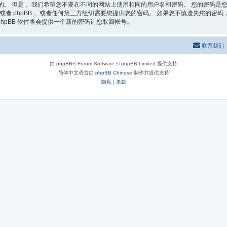
的。 但是， 我们希望您不要在不同的网站上使用相同的用户名和密码。 您的密码是您
者 phpBB， 或者任何第三方组织需要您提供您的密码。 如果您不慎遗失您的密码， 您
phpBB 软件将会提供一个新的密码让您取回帐号。
联系我们
由
phpBB
® Forum Software © phpBB Limited 提供支持
简体中文语言由
phpBB Chinese
制作并提供支持
隐私
|
条款