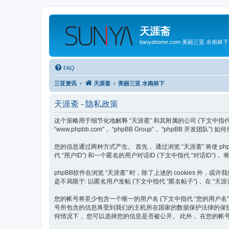
天涯斋
tianyahome.com 美丽三亚 水南林下
FAQ
三亚资讯
天涯斋
美丽三亚 水南林下
天涯斋 - 隐私政策
这个策略用于细节化地解释 “天涯斋” 和其附属的公司 (下文中指代 “我们”, “我方”
“www.phpbb.com”， “phpBB Group”， “phpBB 开
您的信息通过两种方式产生。 首先， 通过浏览 “天涯斋” 将使 phpB
代 “用户ID”) 和一个匿名的用户对话ID (下文中指代 “对话ID
phpBB软件在浏览 “天涯斋” 时，除了上述的 cookies 
是不局限于: 以匿名用户发帖 (下文中指代 “匿名帖子”)， 在 “天
您的帐号将至少包含一个唯一的用户名 (下文中指代 “您的用户名”)， 一
号所包含的信息将受到我们的主机所在国家的数据保护法律的保护。 
何情况下， 您可以选择您的信息是否被公开。 此外， 在您的帐号中，