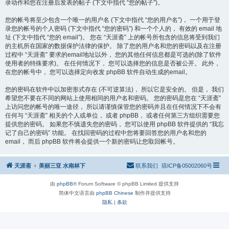
录动作和您在注册后发表的帖子 (下文中指代 “您的帖子”)。
您的帐号将至少包含一个唯一的用户名 (下文中指代 “您的用户名”)， 一个用于登
录您的帐号的个人密码 (下文中指代 “您的密码”) 和一个个人的， 有效的 email 地
址 (下文中指代 “您的 email”)。 您在 “天涯斋” 上的帐号所包含的信息将受到我们
的主机所在国家的数据保护法律的保护。 除了您的用户名和您的密码以及在注册
过程中 “天涯斋” 要求的email地址以外， 您的其他任何信息都是可选的(除了软件
使用者的特殊要求)。 在任何情况下， 您可以选择您的信息是否被公开。 此外，
在您的帐号中， 您可以选择定向收发 phpBB 软件自动生成的email。
您的密码在软件中以加密形式存在 (不可逆算法)， 所以它是安全的。 但是， 我们
希望您不要在不同的网站上使用相同的用户名和密码。 您的密码是您在 “天涯斋”
上访问您的帐号的唯一途径， 所以请谨慎保管您的密码并且在任何情况下不会有
任何与 “天涯斋” 相关的个人或单位， 或者 phpBB， 或者任何第三方组织需要您
提供您的密码。 如果您不慎遗失您的密码， 您可以使用 phpBB 软件提供的 “我忘
记了自己的密码” 功能。 在找回密码的过程中您将要回答您的用户名和您的
email， 而后 phpBB 软件将会提供一个新的密码让您取回帐号。
天涯斋
美丽三亚 水南林下
联系我们
琼ICP备05002060号
由
phpBB
® Forum Software © phpBB Limited 提供支持
简体中文语言由
phpBB Chinese
制作并提供支持
隐私
|
条款