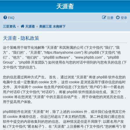
天涯斋
FAQ
注册
登录
三亚资讯
天涯斋
美丽三亚 水南林下
天涯斋 - 隐私政策
这个策略用于细节化地解释 “天涯斋” 和其附属的公司 (下文中指代 “我们”, “我
方”， “我们的”， “天涯斋”, “https://tianyahome.com”) 和 phpBB (下文指代 “他
们”， “他方”， “他们的”， “phpBB software”， “www.phpbb.com”， “phpBB
Group”， “phpBB 开发团队”) 如何使用在与您的对话中得到的与您有关的信息 (下
文中指代 “您的信息”)。
您的信息通过两种方式产生。 首先， 通过浏览 “天涯斋” 将使 phpBB 软件在您的
电脑中生成一定数量的 cookie 文件， 这些 cookie 是浏览器用于缓存信息的临时
文件。 其中前两个 cookie 包含用户的ID信息 (下文指代 “用户ID”) 和一个匿名的
用户对话ID (下文中指代 “对话ID”)， 将被 phpBB 软件指派自动生成。 第三个
cookie 将在您浏览 “天涯斋” 中的主题后自动产生， 用于存储您的浏览历史信息，
用于提高用户体验。
phpBB软件在浏览 “天涯斋” 时，除了上述的 cookies 外，或许我们会使用其它外
部 cookie 来储存信息， 但这已经超出了本文档的范围。 第二种是我们通过您在
软件中提交的内容收集到的您的信息。 这种情况是但是不局限于: 以匿名用户发
帖 (下文中指代 “匿名帖子”)， 在 “天涯斋” 上注册帐号 (下文中指代 “您的帐号”) 登