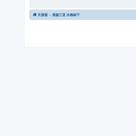
天涯斋
美丽三亚 水南林下