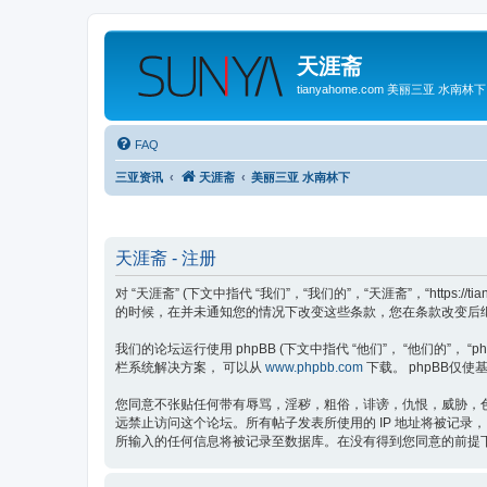
天涯斋
tianyahome.com 美丽三亚 水南林下
FAQ
三亚资讯
天涯斋
美丽三亚 水南林下
天涯斋 - 注册
对 “天涯斋” (下文中指代 “我们”，“我们的”，“天涯斋”，“ht
的时候，在并未通知您的情况下改变这些条款，您在条款改变后继续
我们的论坛运行使用 phpBB (下文中指代 “他们”， “他们的”， “phpBB 
栏系统解决方案， 可以从
www.phpbb.com
下载。 phpBB仅使基
您同意不张贴任何带有辱骂，淫秽，粗俗，诽谤，仇恨，威胁，色
远禁止访问这个论坛。所有帖子发表所使用的 IP 地址将被记录
所输入的任何信息将被记录至数据库。在没有得到您同意的前提下我