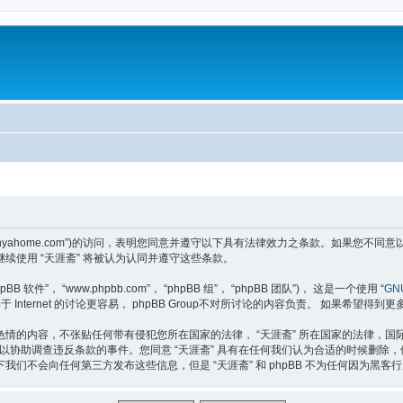
tps://tianyahome.com”)的访问，表明您同意并遵守以下具有法律效力之条款。如
使用 “天涯斋” 将被认为认同并遵守这些条款。
软件”， “www.phpbb.com”， “phpBB 组”， “phpBB 团队”)， 这是一个使用 “
GNU
于 Internet 的讨论更容易， phpBB Group不对所讨论的内容负责。 如果希望得到
情的内容，不张贴任何带有侵犯您所在国家的法律， “天涯斋” 所在国家的法律，
，以协助调查违反条款的事件。您同意 “天涯斋” 具有在任何我们认为合适的时候删
们不会向任何第三方发布这些信息，但是 “天涯斋” 和 phpBB 不为任何因为黑客