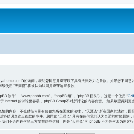
tps://tianyahome.com”)的访问，表明您同意并遵守以下具有法律效力之条款。如
使用 “天涯斋” 将被认为认同并遵守这些条款。
软件”， “www.phpbb.com”， “phpBB 组”， “phpBB 团队”)， 这是一个使用 “
GNU
于 Internet 的讨论更容易， phpBB Group不对所讨论的内容负责。 如果希望得到
情的内容，不张贴任何带有侵犯您所在国家的法律， “天涯斋” 所在国家的法律，
，以协助调查违反条款的事件。您同意 “天涯斋” 具有在任何我们认为合适的时候删
们不会向任何第三方发布这些信息，但是 “天涯斋” 和 phpBB 不为任何因为黑客