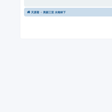
天涯斋
美丽三亚 水南林下