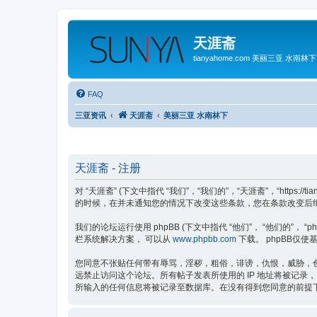
天涯斋
tianyahome.com 美丽三亚 水南林下
FAQ
三亚资讯
天涯斋
美丽三亚 水南林下
天涯斋 - 注册
对 “天涯斋” (下文中指代 “我们”，“我们的”，“天涯斋”，“ht
的时候，在并未通知您的情况下改变这些条款，您在条款改变后继续
我们的论坛运行使用 phpBB (下文中指代 “他们”， “他们的”， “phpBB 
栏系统解决方案， 可以从
www.phpbb.com
下载。 phpBB仅使基
您同意不张贴任何带有辱骂，淫秽，粗俗，诽谤，仇恨，威胁，色
远禁止访问这个论坛。所有帖子发表所使用的 IP 地址将被记录
所输入的任何信息将被记录至数据库。在没有得到您同意的前提下我