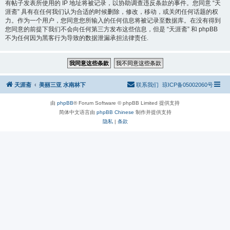
有帖子发表所使用的 IP 地址将被记录，以协助调查违反条款的事件。您同意 “天
涯斋” 具有在任何我们认为合适的时候删除，修改，移动，或关闭任何话题的权
力。作为一个用户，您同意您所输入的任何信息将被记录至数据库。在没有得到
您同意的前提下我们不会向任何第三方发布这些信息，但是 “天涯斋” 和 phpBB
不为任何因为黑客行为导致的数据泄漏承担法律责任.
天涯斋
美丽三亚 水南林下
联系我们
琼ICP备05002060号
由
phpBB
® Forum Software © phpBB Limited 提供支持
简体中文语言由
phpBB Chinese
制作并提供支持
隐私
|
条款