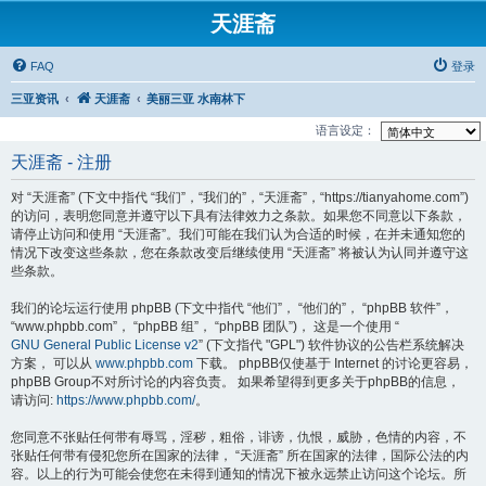
天涯斋
FAQ
登录
三亚资讯
天涯斋
美丽三亚 水南林下
语言设定：
天涯斋 - 注册
对 “天涯斋” (下文中指代 “我们”，“我们的”，“天涯斋”，“https://tianyahome.com”)
的访问，表明您同意并遵守以下具有法律效力之条款。如果您不同意以下条款，
请停止访问和使用 “天涯斋”。我们可能在我们认为合适的时候，在并未通知您的
情况下改变这些条款，您在条款改变后继续使用 “天涯斋” 将被认为认同并遵守这
些条款。
我们的论坛运行使用 phpBB (下文中指代 “他们”， “他们的”， “phpBB 软件”，
“www.phpbb.com”， “phpBB 组”， “phpBB 团队”)， 这是一个使用 “
GNU General Public License v2
” (下文指代 "GPL") 软件协议的公告栏系统解决
方案， 可以从
www.phpbb.com
下载。 phpBB仅使基于 Internet 的讨论更容易，
phpBB Group不对所讨论的内容负责。 如果希望得到更多关于phpBB的信息，
请访问:
https://www.phpbb.com/
。
您同意不张贴任何带有辱骂，淫秽，粗俗，诽谤，仇恨，威胁，色情的内容，不
张贴任何带有侵犯您所在国家的法律， “天涯斋” 所在国家的法律，国际公法的内
容。以上的行为可能会使您在未得到通知的情况下被永远禁止访问这个论坛。所