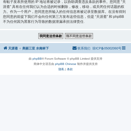
有帖子发表所使用的 IP 地址将被记录，以协助调查违反条款的事件。您同意 “天
涯斋” 具有在任何我们认为合适的时候删除，修改，移动，或关闭任何话题的权
力。作为一个用户，您同意您所输入的任何信息将被记录至数据库。在没有得到
您同意的前提下我们不会向任何第三方发布这些信息，但是 “天涯斋” 和 phpBB
不为任何因为黑客行为导致的数据泄漏承担法律责任.
天涯斋
美丽三亚 水南林下
联系我们
琼ICP备05002060号
由
phpBB
® Forum Software © phpBB Limited 提供支持
简体中文语言由
phpBB Chinese
制作并提供支持
隐私
|
条款