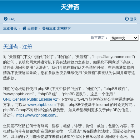
天涯斋
FAQ
登录
三亚资讯
天涯斋
美丽三亚 水南林下
语言设定：
天涯斋 - 注册
对 “天涯斋” (下文中指代 “我们”，“我们的”，“天涯斋”，“https://tianyahome.com”)
的访问，表明您同意并遵守以下具有法律效力之条款。如果您不同意以下条款，
请停止访问和使用 “天涯斋”。我们可能在我们认为合适的时候，在并未通知您的
情况下改变这些条款，您在条款改变后继续使用 “天涯斋” 将被认为认同并遵守这
些条款。
我们的论坛运行使用 phpBB (下文中指代 “他们”， “他们的”， “phpBB 软件”，
“www.phpbb.com”， “phpBB 组”， “phpBB 团队”)， 这是一个使用 “
GNU General Public License v2
” (下文指代 "GPL") 软件协议的公告栏系统解决
方案， 可以从
www.phpbb.com
下载。 phpBB仅使基于 Internet 的讨论更容易，
phpBB Group不对所讨论的内容负责。 如果希望得到更多关于phpBB的信息，
请访问:
https://www.phpbb.com/
。
您同意不张贴任何带有辱骂，淫秽，粗俗，诽谤，仇恨，威胁，色情的内容，不
张贴任何带有侵犯您所在国家的法律， “天涯斋” 所在国家的法律，国际公法的内
容。以上的行为可能会使您在未得到通知的情况下被永远禁止访问这个论坛。所