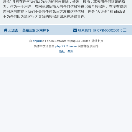
涯斋” 具有在任何我们认为合适的时候删除，修改，移动，或关闭任何话题的权
力。作为一个用户，您同意您所输入的任何信息将被记录至数据库。在没有得到
您同意的前提下我们不会向任何第三方发布这些信息，但是 “天涯斋” 和 phpBB
不为任何因为黑客行为导致的数据泄漏承担法律责任.
天涯斋
美丽三亚 水南林下
联系我们
琼ICP备05002060号
由
phpBB
® Forum Software © phpBB Limited 提供支持
简体中文语言由
phpBB Chinese
制作并提供支持
隐私
|
条款