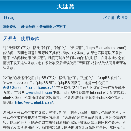
天涯斋
FAQ
注册
登录
三亚资讯
天涯斋
美丽三亚 水南林下
天涯斋 - 使用条款
对 “天涯斋” (下文中指代 “我们”，“我们的”，“天涯斋”，“https://tianyahome.com”)
的访问，表明您同意并遵守以下具有法律效力之条款。如果您不同意以下条款，
请停止访问和使用 “天涯斋”。我们可能在我们认为合适的时候，在并未通知您的
情况下改变这些条款，您在条款改变后继续使用 “天涯斋” 将被认为认同并遵守这
些条款。
我们的论坛运行使用 phpBB (下文中指代 “他们”， “他们的”， “phpBB 软件”，
“www.phpbb.com”， “phpBB 组”， “phpBB 团队”)， 这是一个使用 “
GNU General Public License v2
” (下文指代 "GPL") 软件协议的公告栏系统解决
方案， 可以从
www.phpbb.com
下载。 phpBB仅使基于 Internet 的讨论更容易，
phpBB Group不对所讨论的内容负责。 如果希望得到更多关于phpBB的信息，
请访问:
https://www.phpbb.com/
。
您同意不张贴任何带有辱骂，淫秽，粗俗，诽谤，仇恨，威胁，色情的内容，不
张贴任何带有侵犯您所在国家的法律， “天涯斋” 所在国家的法律，国际公法的内
容。以上的行为可能会使您在未得到通知的情况下被永远禁止访问这个论坛。所
有帖子发表所使用的 IP 地址将被记录，以协助调查违反条款的事件。您同意 “天