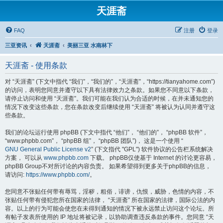
天涯斋
FAQ
注册
登录
三亚资讯
天涯斋
美丽三亚 水南林下
天涯斋 - 使用条款
对 “天涯斋” (下文中指代 “我们”，“我们的”，“天涯斋”，“https://tianyahome.com”)
的访问，表明您同意并遵守以下具有法律效力之条款。如果您不同意以下条款，
请停止访问和使用 “天涯斋”。我们可能在我们认为合适的时候，在并未通知您的
情况下改变这些条款，您在条款改变后继续使用 “天涯斋” 将被认为认同并遵守这
些条款。
我们的论坛运行使用 phpBB (下文中指代 “他们”， “他们的”， “phpBB 软件”，
“www.phpbb.com”， “phpBB 组”， “phpBB 团队”)， 这是一个使用 “
GNU General Public License v2
” (下文指代 "GPL") 软件协议的公告栏系统解决
方案， 可以从
www.phpbb.com
下载。 phpBB仅使基于 Internet 的讨论更容易，
phpBB Group不对所讨论的内容负责。 如果希望得到更多关于phpBB的信息，
请访问:
https://www.phpbb.com/
。
您同意不张贴任何带有辱骂，淫秽，粗俗，诽谤，仇恨，威胁，色情的内容，不
张贴任何带有侵犯您所在国家的法律， “天涯斋” 所在国家的法律，国际公法的内
容。以上的行为可能会使您在未得到通知的情况下被永远禁止访问这个论坛。所
有帖子发表所使用的 IP 地址将被记录，以协助调查违反条款的事件。您同意 “天