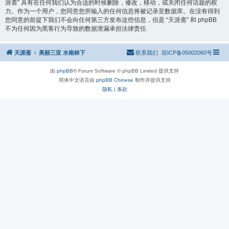
涯斋” 具有在任何我们认为合适的时候删除，修改，移动，或关闭任何话题的权
力。作为一个用户，您同意您所输入的任何信息将被记录至数据库。在没有得到
您同意的前提下我们不会向任何第三方发布这些信息，但是 “天涯斋” 和 phpBB
不为任何因为黑客行为导致的数据泄漏承担法律责任.
天涯斋
美丽三亚 水南林下
联系我们
琼ICP备05002060号
由
phpBB
® Forum Software © phpBB Limited 提供支持
简体中文语言由
phpBB Chinese
制作并提供支持
隐私
|
条款