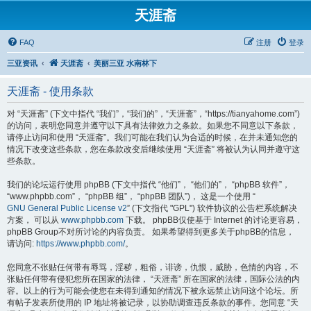
天涯斋
FAQ
注册
登录
三亚资讯
天涯斋
美丽三亚 水南林下
天涯斋 - 使用条款
对 “天涯斋” (下文中指代 “我们”，“我们的”，“天涯斋”，“https://tianyahome.com”)
的访问，表明您同意并遵守以下具有法律效力之条款。如果您不同意以下条款，
请停止访问和使用 “天涯斋”。我们可能在我们认为合适的时候，在并未通知您的
情况下改变这些条款，您在条款改变后继续使用 “天涯斋” 将被认为认同并遵守这
些条款。
我们的论坛运行使用 phpBB (下文中指代 “他们”， “他们的”， “phpBB 软件”，
“www.phpbb.com”， “phpBB 组”， “phpBB 团队”)， 这是一个使用 “
GNU General Public License v2
” (下文指代 "GPL") 软件协议的公告栏系统解决
方案， 可以从
www.phpbb.com
下载。 phpBB仅使基于 Internet 的讨论更容易，
phpBB Group不对所讨论的内容负责。 如果希望得到更多关于phpBB的信息，
请访问:
https://www.phpbb.com/
。
您同意不张贴任何带有辱骂，淫秽，粗俗，诽谤，仇恨，威胁，色情的内容，不
张贴任何带有侵犯您所在国家的法律， “天涯斋” 所在国家的法律，国际公法的内
容。以上的行为可能会使您在未得到通知的情况下被永远禁止访问这个论坛。所
有帖子发表所使用的 IP 地址将被记录，以协助调查违反条款的事件。您同意 “天