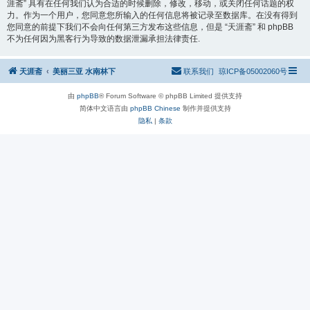
涯斋” 具有在任何我们认为合适的时候删除，修改，移动，或关闭任何话题的权
力。作为一个用户，您同意您所输入的任何信息将被记录至数据库。在没有得到
您同意的前提下我们不会向任何第三方发布这些信息，但是 “天涯斋” 和 phpBB
不为任何因为黑客行为导致的数据泄漏承担法律责任.
天涯斋
美丽三亚 水南林下
联系我们
琼ICP备05002060号
由
phpBB
® Forum Software © phpBB Limited 提供支持
简体中文语言由
phpBB Chinese
制作并提供支持
隐私
|
条款