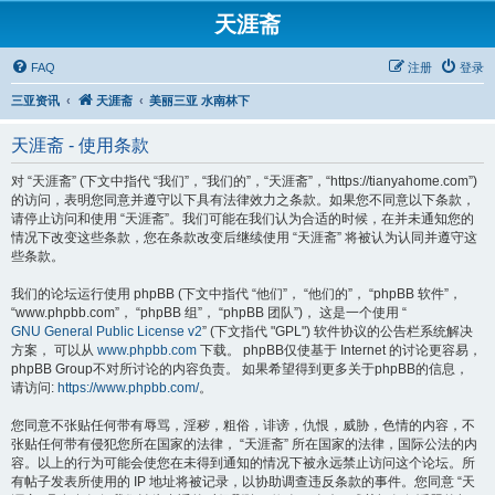
天涯斋
FAQ
注册
登录
三亚资讯
天涯斋
美丽三亚 水南林下
天涯斋 - 使用条款
对 “天涯斋” (下文中指代 “我们”，“我们的”，“天涯斋”，“https://tianyahome.com”)
的访问，表明您同意并遵守以下具有法律效力之条款。如果您不同意以下条款，
请停止访问和使用 “天涯斋”。我们可能在我们认为合适的时候，在并未通知您的
情况下改变这些条款，您在条款改变后继续使用 “天涯斋” 将被认为认同并遵守这
些条款。
我们的论坛运行使用 phpBB (下文中指代 “他们”， “他们的”， “phpBB 软件”，
“www.phpbb.com”， “phpBB 组”， “phpBB 团队”)， 这是一个使用 “
GNU General Public License v2
” (下文指代 "GPL") 软件协议的公告栏系统解决
方案， 可以从
www.phpbb.com
下载。 phpBB仅使基于 Internet 的讨论更容易，
phpBB Group不对所讨论的内容负责。 如果希望得到更多关于phpBB的信息，
请访问:
https://www.phpbb.com/
。
您同意不张贴任何带有辱骂，淫秽，粗俗，诽谤，仇恨，威胁，色情的内容，不
张贴任何带有侵犯您所在国家的法律， “天涯斋” 所在国家的法律，国际公法的内
容。以上的行为可能会使您在未得到通知的情况下被永远禁止访问这个论坛。所
有帖子发表所使用的 IP 地址将被记录，以协助调查违反条款的事件。您同意 “天