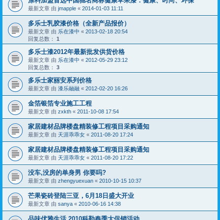
涂料加盟首选中国驰名商标健康苹果漆：健康、时尚、环保
最新文章 由
jmapple
«
2014-01-03 11:11
多乐士乳胶漆价格（全新产品报价）
最新文章 由
乐在漆中
«
2013-02-18 20:54
回复总数：
1
多乐士漆2012年最新批发供货价格
最新文章 由
乐在漆中
«
2012-05-29 23:12
回复总数：
3
多乐士家丽安系列价格
最新文章 由
漆乐融融
«
2012-02-20 16:26
金箔银箔专业施工工程
最新文章 由
zxkth
«
2011-10-08 17:54
家居建材品牌楼盘精装修工程项目采购通知
最新文章 由
天涯乖乖女
«
2011-08-20 17:24
家居建材品牌楼盘精装修工程项目采购通知
最新文章 由
天涯乖乖女
«
2011-08-20 17:22
没车,没房的单身男 你要吗?
最新文章 由
zhengyuexuan
«
2010-10-15 10:37
芒果瓷砖登陆三亚，6月18日盛大开业
最新文章 由
sanya
«
2010-06-16 14:38
品味优雅生活 2010科勒春季大促销活动