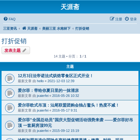
天涯斋
FAQ
注册
登录
三亚资讯
天涯斋
美丽三亚 水南林下
打折促销
打折促销
发表主题
14 主题 • 分页：
1
/
1
主题
12月3日法帝诺法式烘焙零食区正式开业！
最新文章 由
hello
«
2021-12-03 12:39
爱尔菲：带给你夏日里的一抹清凉
最新文章 由
jxaierfei
«
2016-05-26 10:32
爱尔菲欧式吊顶：汕尾联盟团购会独占鳌头！热度不减！
最新文章 由
jxaierfei
«
2016-05-17 9:31
爱尔菲“全国总动员”国庆大型促销活动强势来袭 ——爱尔菲好吊
顶 一套厨房顶99元
最新文章 由
jxaierfei
«
2015-09-12 15:19