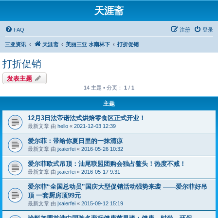
天涯斋
FAQ
注册
登录
三亚资讯
天涯斋
美丽三亚 水南林下
打折促销
打折促销
发表主题
14 主题 • 分页：
1
/
1
主题
12月3日法帝诺法式烘焙零食区正式开业！
最新文章 由
hello
«
2021-12-03 12:39
爱尔菲：带给你夏日里的一抹清凉
最新文章 由
jxaierfei
«
2016-05-26 10:32
爱尔菲欧式吊顶：汕尾联盟团购会独占鳌头！热度不减！
最新文章 由
jxaierfei
«
2016-05-17 9:31
爱尔菲“全国总动员”国庆大型促销活动强势来袭 ——爱尔菲好吊
顶 一套厨房顶99元
最新文章 由
jxaierfei
«
2015-09-12 15:19