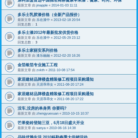
涂料加盟首选中国驰名商标健康苹果漆：健康、时尚、环保
最新文章 由
jmapple
«
2014-01-03 11:11
多乐士乳胶漆价格（全新产品报价）
最新文章 由
乐在漆中
«
2013-02-18 20:54
回复总数：
1
多乐士漆2012年最新批发供货价格
最新文章 由
乐在漆中
«
2012-05-29 23:12
回复总数：
3
多乐士家丽安系列价格
最新文章 由
漆乐融融
«
2012-02-20 16:26
金箔银箔专业施工工程
最新文章 由
zxkth
«
2011-10-08 17:54
家居建材品牌楼盘精装修工程项目采购通知
最新文章 由
天涯乖乖女
«
2011-08-20 17:24
家居建材品牌楼盘精装修工程项目采购通知
最新文章 由
天涯乖乖女
«
2011-08-20 17:22
没车,没房的单身男 你要吗?
最新文章 由
zhengyuexuan
«
2010-10-15 10:37
芒果瓷砖登陆三亚，6月18日盛大开业
最新文章 由
sanya
«
2010-06-16 14:38
品味优雅生活 2010科勒春季大促销活动