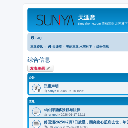
天涯斋
tianyahome.com 美丽三亚 水南林下
FAQ
三亚资讯
天涯斋
美丽三亚 水南林下
综合信息
综合信息
发表主题
公告
郑重声明
由
sanya
»
2008-07-18 10:06
主题
ai如何理解独裁与法律
由
rungod
»
2026-01-17 12:11
傅国涌2025年7月7日凌晨，因突发心脏病去世，年仅
由
leon
»
2025-07-08 16:06