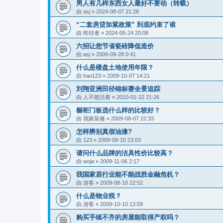
男人有几样东西女人最好不要动（转载）
由
asj
»
2024-08-07 21:28
“二套房贷加紧政策” 到底约束了谁
由
终结者
»
2024-05-24 20:08
六招让您节省瓷砖降低造价
由
asj
»
2009-09-28 0:41
什么是楼盘土地使用年限？
由
hao123
»
2009-10-07 14:21
刘翔亚洲田径锦标赛全景追踪
由
人不能活着
»
2010-01-22 21:26
橱柜门板选什么样的比较好？
由
我家装修
»
2009-08-07 22:33
怎样辨别真假油漆?
由
123
»
2009-08-10 23:03
请问什么品牌的洁具性价比较高？
由
woja
»
2009-11-06 2:17
我国家居行业能不能战胜金融危机？
由
游客
»
2009-08-10 22:52
什么是物业税？
由
游客
»
2009-10-10 13:59
购买手续不齐的房屋能取得产权吗？