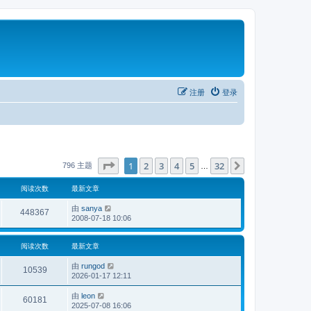
注册
登录
分页：
1
/
32
1
2
3
4
5
32
下一页
796 主题
…
阅读次数
最新文章
由
sanya
448367
2008-07-18 10:06
阅读次数
最新文章
由
rungod
10539
2026-01-17 12:11
由
leon
60181
2025-07-08 16:06