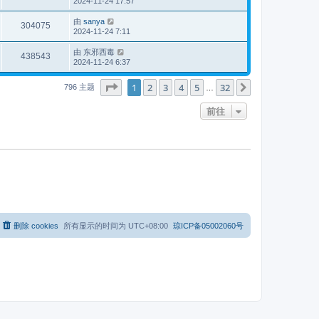
2024-11-24 17:57
由
sanya
304075
2024-11-24 7:11
由
东邪西毒
438543
2024-11-24 6:37
分页：
1
/
32
1
2
3
4
5
32
下一页
796 主题
…
前往
删除 cookies
所有显示的时间为
UTC+08:00
琼ICP备05002060号