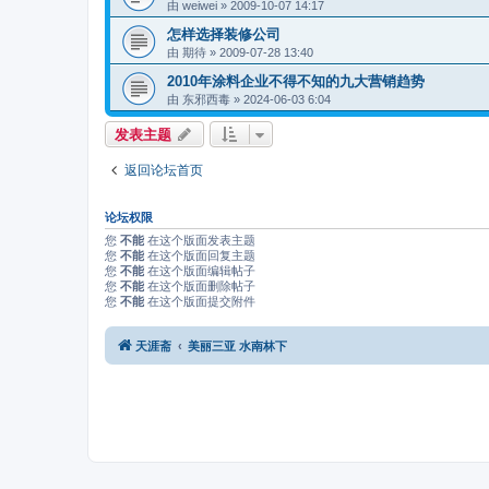
由
weiwei
»
2009-10-07 14:17
怎样选择装修公司
由
期待
»
2009-07-28 13:40
2010年涂料企业不得不知的九大营销趋势
由
东邪西毒
»
2024-06-03 6:04
发表主题
返回论坛首页
论坛权限
您
不能
在这个版面发表主题
您
不能
在这个版面回复主题
您
不能
在这个版面编辑帖子
您
不能
在这个版面删除帖子
您
不能
在这个版面提交附件
天涯斋
美丽三亚 水南林下