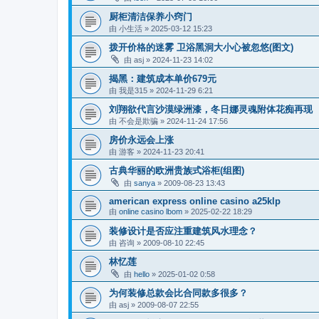
厨柜清洁保养小窍门
由
小生活
»
2025-03-12 15:23
拨开价格的迷雾 卫浴黑洞大小心被忽悠(图文)
由
asj
»
2024-11-23 14:02
揭黑：建筑成本单价679元
由
我是315
»
2024-11-29 6:21
刘翔欲代言沙漠绿洲漆，冬日娜灵魂附体花痴再现
由
不会是欺骗
»
2024-11-24 17:56
房价永远会上涨
由
游客
»
2024-11-23 20:41
古典华丽的欧洲贵族式浴柜(组图)
由
sanya
»
2009-08-23 13:43
american express online casino a25klp
由
online casino lbom
»
2025-02-22 18:29
装修设计是否应注重建筑风水理念？
由
咨询
»
2009-08-10 22:45
林忆莲
由
hello
»
2025-01-02 0:58
为何装修总款会比合同款多很多？
由
asj
»
2009-08-07 22:55