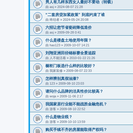
男人有几样东西女人最好不要动（转载）
由
asj
»
2024-08-07 21:28
“二套房贷加紧政策” 到底约束了谁
由
终结者
»
2024-05-24 20:08
六招让您节省瓷砖降低造价
由
asj
»
2009-09-28 0:41
什么是楼盘土地使用年限？
由
hao123
»
2009-10-07 14:21
刘翔亚洲田径锦标赛全景追踪
由
人不能活着
»
2010-01-22 21:26
橱柜门板选什么样的比较好？
由
我家装修
»
2009-08-07 22:33
怎样辨别真假油漆?
由
123
»
2009-08-10 23:03
请问什么品牌的洁具性价比较高？
由
woja
»
2009-11-06 2:17
我国家居行业能不能战胜金融危机？
由
游客
»
2009-08-10 22:52
什么是物业税？
由
游客
»
2009-10-10 13:59
购买手续不齐的房屋能取得产权吗？