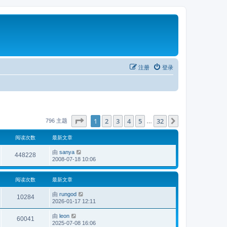
注册
登录
分页：
1
/
32
1
2
3
4
5
32
下一页
796 主题
…
阅读次数
最新文章
由
sanya
448228
2008-07-18 10:06
阅读次数
最新文章
由
rungod
10284
2026-01-17 12:11
由
leon
60041
2025-07-08 16:06