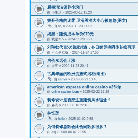
厨柜清洁保养小窍门
由
小生活
»
2025-03-12 15:23
拨开价格的迷雾 卫浴黑洞大小心被忽悠(图文)
由
asj
»
2024-11-23 14:02
揭黑：建筑成本单价679元
由
我是315
»
2024-11-29 6:21
刘翔欲代言沙漠绿洲漆，冬日娜灵魂附体花痴再现
由
不会是欺骗
»
2024-11-24 17:56
房价永远会上涨
由
游客
»
2024-11-23 20:41
古典华丽的欧洲贵族式浴柜(组图)
由
sanya
»
2009-08-23 13:43
american express online casino a25klp
由
online casino lbom
»
2025-02-22 18:29
装修设计是否应注重建筑风水理念？
由
咨询
»
2009-08-10 22:45
林忆莲
由
hello
»
2025-01-02 0:58
为何装修总款会比合同款多很多？
由
asj
»
2009-08-07 22:55