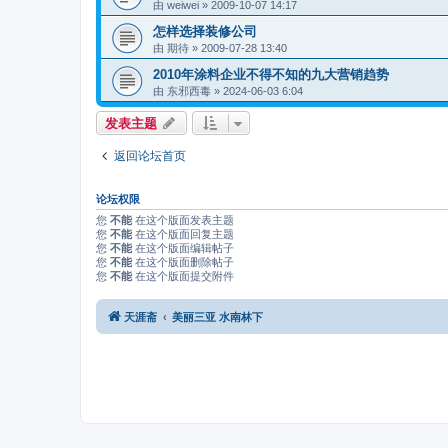
由
weiwei
»
2009-10-07 14:17
怎样选择装修公司
由
期待
»
2009-07-28 13:40
2010年涂料企业不得不知的九大营销趋势
由
东邪西毒
»
2024-06-03 6:04
发表主题
返回论坛首页
论坛权限
您
不能
在这个版面发表主题
您
不能
在这个版面回复主题
您
不能
在这个版面编辑帖子
您
不能
在这个版面删除帖子
您
不能
在这个版面提交附件
天涯斋
美丽三亚 水南林下