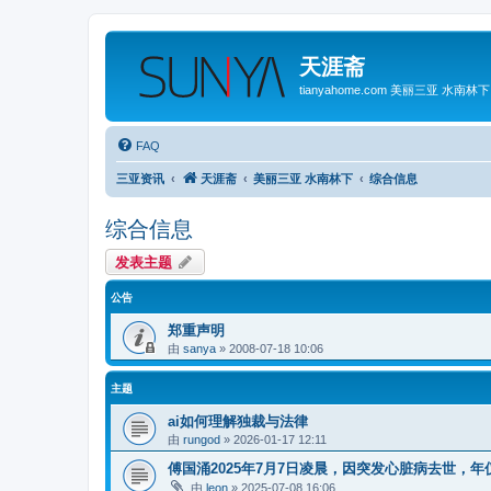
天涯斋
tianyahome.com 美丽三亚 水南林下
FAQ
三亚资讯
天涯斋
美丽三亚 水南林下
综合信息
综合信息
发表主题
公告
郑重声明
由
sanya
»
2008-07-18 10:06
主题
ai如何理解独裁与法律
由
rungod
»
2026-01-17 12:11
傅国涌2025年7月7日凌晨，因突发心脏病去世，年仅
由
leon
»
2025-07-08 16:06