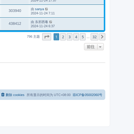
2024-11-24 17:57
由
sanya
303940
2024-11-24 7:11
由
东邪西毒
438412
2024-11-24 6:37
分页：
1
/
32
1
2
3
4
5
32
下一页
796 主题
…
前往
删除 cookies
所有显示的时间为
UTC+08:00
琼ICP备05002060号