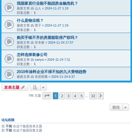
我国家居行业能不能战胜金融危机？
最新文章 由
山人
«
2024-11-27 1:19
回复总数：
1
什么是物业税？
最新文章 由
黑子
«
2024-11-27 1:19
回复总数：
1
购买手续不齐的房屋能取得产权吗？
最新文章 由
非专家
«
2024-11-24 17:57
回复总数：
1
怎样选择装修公司
最新文章 由
sanya
«
2024-11-24 7:11
回复总数：
1
2010年涂料企业不得不知的九大营销趋势
最新文章 由
东邪西毒
«
2024-11-24 6:37
发表主题
分页：
1
/
32
1
2
3
4
5
32
下一页
796 主题
…
前往
论坛权限
您
不能
在这个版面发表主题
您
不能
在这个版面回复主题