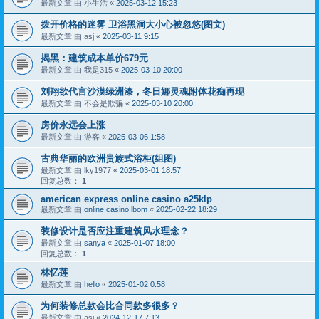
最新文章 由
小生活
«
2025-03-12 15:23
拨开价格的迷雾 卫浴黑洞大小心被忽悠(图文)
最新文章 由
asj
«
2025-03-11 9:15
揭黑：建筑成本单价679元
最新文章 由
我是315
«
2025-03-10 20:00
刘翔欲代言沙漠绿洲漆，冬日娜灵魂附体花痴再现
最新文章 由
不会是欺骗
«
2025-03-10 20:00
房价永远会上涨
最新文章 由
游客
«
2025-03-06 1:58
古典华丽的欧洲贵族式浴柜(组图)
最新文章 由
lky1977
«
2025-03-01 18:57
回复总数：
1
american express online casino a25klp
最新文章 由
online casino lbom
«
2025-02-22 18:29
装修设计是否应注重建筑风水理念？
最新文章 由
sanya
«
2025-01-07 18:00
回复总数：
1
林忆莲
最新文章 由
hello
«
2025-01-02 0:58
为何装修总款会比合同款多很多？
最新文章 由
asj
«
2024-12-17 7:13