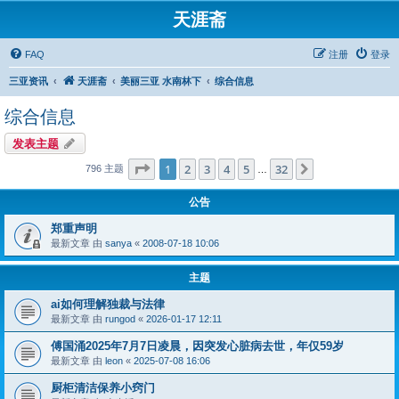
天涯斋
FAQ
注册
登录
三亚资讯
天涯斋
美丽三亚 水南林下
综合信息
综合信息
发表主题
分页：
1
/
32
1
2
3
4
5
32
下一页
796 主题
…
公告
郑重声明
最新文章 由
sanya
«
2008-07-18 10:06
主题
ai如何理解独裁与法律
最新文章 由
rungod
«
2026-01-17 12:11
傅国涌2025年7月7日凌晨，因突发心脏病去世，年仅59岁
最新文章 由
leon
«
2025-07-08 16:06
厨柜清洁保养小窍门