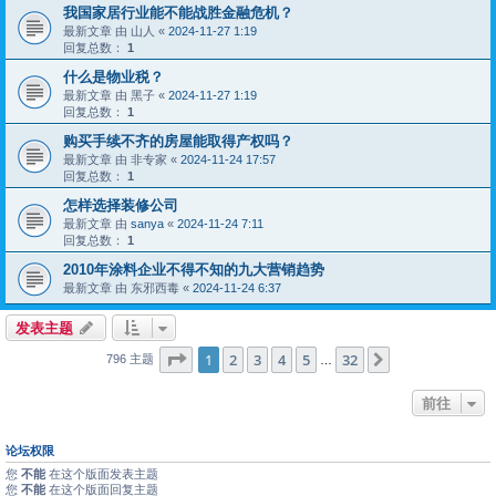
我国家居行业能不能战胜金融危机？
最新文章 由
山人
«
2024-11-27 1:19
回复总数：
1
什么是物业税？
最新文章 由
黑子
«
2024-11-27 1:19
回复总数：
1
购买手续不齐的房屋能取得产权吗？
最新文章 由
非专家
«
2024-11-24 17:57
回复总数：
1
怎样选择装修公司
最新文章 由
sanya
«
2024-11-24 7:11
回复总数：
1
2010年涂料企业不得不知的九大营销趋势
最新文章 由
东邪西毒
«
2024-11-24 6:37
发表主题
分页：
1
/
32
1
2
3
4
5
32
下一页
796 主题
…
前往
论坛权限
您
不能
在这个版面发表主题
您
不能
在这个版面回复主题