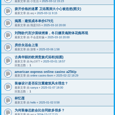
最新文章 由
小生活
«
2025-03-12 15:23
拨开价格的迷雾 卫浴黑洞大小心被忽悠(图文)
最新文章 由
asj
«
2025-03-11 9:15
揭黑：建筑成本单价679元
最新文章 由
我是315
«
2025-03-10 20:00
刘翔欲代言沙漠绿洲漆，冬日娜灵魂附体花痴再现
最新文章 由
不会是欺骗
«
2025-03-10 20:00
房价永远会上涨
最新文章 由
游客
«
2025-03-06 1:58
古典华丽的欧洲贵族式浴柜(组图)
最新文章 由
lky1977
«
2025-03-01 18:57
回复总数：
1
american express online casino a25klp
最新文章 由
online casino lbom
«
2025-02-22 18:29
装修设计是否应注重建筑风水理念？
最新文章 由
sanya
«
2025-01-07 18:00
回复总数：
1
林忆莲
最新文章 由
hello
«
2025-01-02 0:58
为何装修总款会比合同款多很多？
最新文章 由
asj
«
2024-12-17 7:13