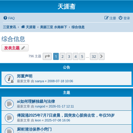
天涯斋
FAQ
注册
登录
三亚资讯
天涯斋
美丽三亚 水南林下
综合信息
综合信息
发表主题
分页：
1
/
32
1
2
3
4
5
32
下一页
796 主题
…
公告
郑重声明
最新文章 由
sanya
«
2008-07-18 10:06
主题
ai如何理解独裁与法律
最新文章 由
rungod
«
2026-01-17 12:11
傅国涌2025年7月7日凌晨，因突发心脏病去世，年仅59岁
最新文章 由
leon
«
2025-07-08 16:06
厨柜清洁保养小窍门