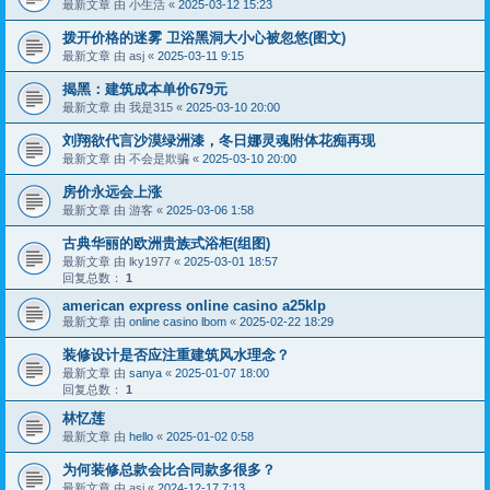
最新文章 由
小生活
«
2025-03-12 15:23
拨开价格的迷雾 卫浴黑洞大小心被忽悠(图文)
最新文章 由
asj
«
2025-03-11 9:15
揭黑：建筑成本单价679元
最新文章 由
我是315
«
2025-03-10 20:00
刘翔欲代言沙漠绿洲漆，冬日娜灵魂附体花痴再现
最新文章 由
不会是欺骗
«
2025-03-10 20:00
房价永远会上涨
最新文章 由
游客
«
2025-03-06 1:58
古典华丽的欧洲贵族式浴柜(组图)
最新文章 由
lky1977
«
2025-03-01 18:57
回复总数：
1
american express online casino a25klp
最新文章 由
online casino lbom
«
2025-02-22 18:29
装修设计是否应注重建筑风水理念？
最新文章 由
sanya
«
2025-01-07 18:00
回复总数：
1
林忆莲
最新文章 由
hello
«
2025-01-02 0:58
为何装修总款会比合同款多很多？
最新文章 由
asj
«
2024-12-17 7:13