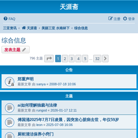
天涯斋
FAQ
注册
登录
三亚资讯
天涯斋
美丽三亚 水南林下
综合信息
综合信息
发表主题
分页：
1
/
32
1
2
3
4
5
32
下一页
796 主题
…
公告
郑重声明
最新文章 由
sanya
«
2008-07-18 10:06
主题
ai如何理解独裁与法律
最新文章 由
rungod
«
2026-01-17 12:11
傅国涌2025年7月7日凌晨，因突发心脏病去世，年仅59岁
最新文章 由
leon
«
2025-07-08 16:06
厨柜清洁保养小窍门