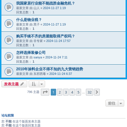
我国家居行业能不能战胜金融危机？
最新文章 由
山人
«
2024-11-27 1:19
回复总数：
1
什么是物业税？
最新文章 由
黑子
«
2024-11-27 1:19
回复总数：
1
购买手续不齐的房屋能取得产权吗？
最新文章 由
非专家
«
2024-11-24 17:57
回复总数：
1
怎样选择装修公司
最新文章 由
sanya
«
2024-11-24 7:11
回复总数：
1
2010年涂料企业不得不知的九大营销趋势
最新文章 由
东邪西毒
«
2024-11-24 6:37
发表主题
分页：
1
/
32
1
2
3
4
5
32
下一页
796 主题
…
前往
论坛权限
您
不能
在这个版面发表主题
您
不能
在这个版面回复主题