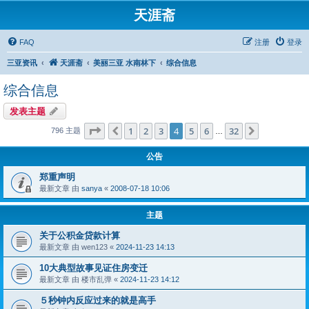
天涯斋
FAQ
注册
登录
三亚资讯
天涯斋
美丽三亚 水南林下
综合信息
综合信息
发表主题
分页：
4
/
32
1
2
3
4
5
6
32
上一页
下一页
796 主题
…
公告
郑重声明
最新文章 由
sanya
«
2008-07-18 10:06
主题
关于公积金贷款计算
最新文章 由
wen123
«
2024-11-23 14:13
10大典型故事见证住房变迁
最新文章 由
楼市乱弹
«
2024-11-23 14:12
５秒钟内反应过来的就是高手