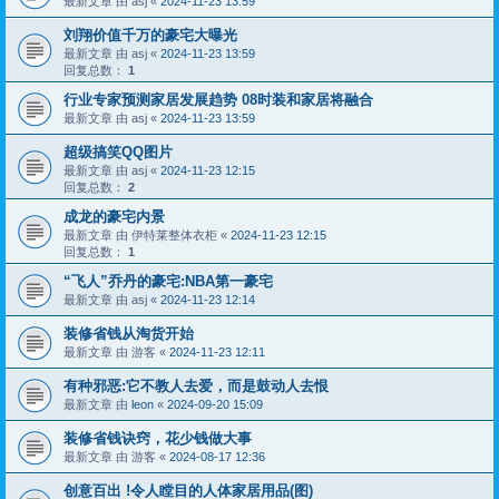
最新文章 由
asj
«
2024-11-23 13:59
刘翔价值千万的豪宅大曝光
最新文章 由
asj
«
2024-11-23 13:59
回复总数：
1
行业专家预测家居发展趋势 08时装和家居将融合
最新文章 由
asj
«
2024-11-23 13:59
超级搞笑QQ图片
最新文章 由
asj
«
2024-11-23 12:15
回复总数：
2
成龙的豪宅内景
最新文章 由
伊特莱整体衣柜
«
2024-11-23 12:15
回复总数：
1
“飞人”乔丹的豪宅:NBA第一豪宅
最新文章 由
asj
«
2024-11-23 12:14
装修省钱从淘货开始
最新文章 由
游客
«
2024-11-23 12:11
有种邪恶:它不教人去爱，而是鼓动人去恨
最新文章 由
leon
«
2024-09-20 15:09
装修省钱诀窍，花少钱做大事
最新文章 由
游客
«
2024-08-17 12:36
创意百出 !令人瞠目的人体家居用品(图)