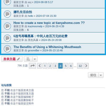
最新文章 由
asj
«
2024-08-08 5:17
回复总数：
1
娜扎生活自拍
最新文章 由
hello
«
2024-07-04 15:30
How to create a new topic at tianyahome.com ??
最新文章 由
kazinosmelp
«
2024-06-29 4:39
回复总数：
6
6连号再曝黑幕：中间人收百万元好处费
最新文章 由
黑色风暴
«
2024-05-24 20:08
The Benefits of Using a Whitening Mouthwash
最新文章 由
grooreBer
«
2024-05-23 10:46
发表主题
分页：
4
/
32
1
2
3
4
5
6
32
上一页
下一页
796 主题
…
前往
论坛权限
您
不能
在这个版面发表主题
您
不能
在这个版面回复主题
您
不能
在这个版面编辑帖子
您
不能
在这个版面删除帖子
您
不能
在这个版面提交附件