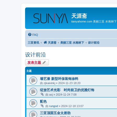
天涯斋
tianyahome.com 美丽三亚 水南林下
FAQ
三亚资讯
天涯斋
美丽三亚 水南林下
设计前沿
设计前沿
发表主题
主题
墙艺漆 新型环保装饰涂料
由
zjkaixinkj
»
2024-11-23 18:20
绽放艺术光彩 时尚前卫的优雅灯饰
由
asj
»
2024-11-24 7:08
配色
由
rungod
»
2024-12-18 13:07
三亚顶固五金太差劲