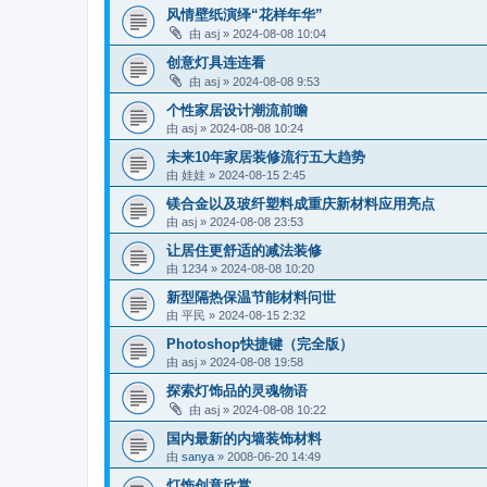
风情壁纸演绎“花样年华”
由
asj
»
2024-08-08 10:04
创意灯具连连看
由
asj
»
2024-08-08 9:53
个性家居设计潮流前瞻
由
asj
»
2024-08-08 10:24
未来10年家居装修流行五大趋势
由
娃娃
»
2024-08-15 2:45
镁合金以及玻纤塑料成重庆新材料应用亮点
由
asj
»
2024-08-08 23:53
让居住更舒适的减法装修
由
1234
»
2024-08-08 10:20
新型隔热保温节能材料问世
由
平民
»
2024-08-15 2:32
Photoshop快捷键（完全版）
由
asj
»
2024-08-08 19:58
探索灯饰品的灵魂物语
由
asj
»
2024-08-08 10:22
国内最新的内墙装饰材料
由
sanya
»
2008-06-20 14:49
灯饰创意欣赏