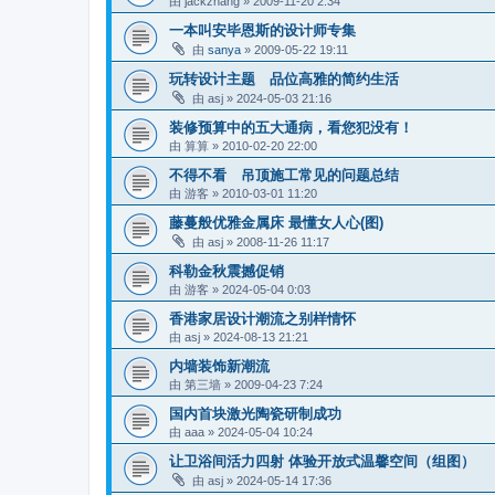
由
jackzhang
»
2009-11-20 2:34
一本叫安毕恩斯的设计师专集
由
sanya
»
2009-05-22 19:11
玩转设计主题 品位高雅的简约生活
由
asj
»
2024-05-03 21:16
装修预算中的五大通病，看您犯没有！
由
算算
»
2010-02-20 22:00
不得不看 吊顶施工常见的问题总结
由
游客
»
2010-03-01 11:20
藤蔓般优雅金属床 最懂女人心(图)
由
asj
»
2008-11-26 11:17
科勒金秋震撼促销
由
游客
»
2024-05-04 0:03
香港家居设计潮流之别样情怀
由
asj
»
2024-08-13 21:21
内墙装饰新潮流
由
第三墙
»
2009-04-23 7:24
国内首块激光陶瓷研制成功
由
aaa
»
2024-05-04 10:24
让卫浴间活力四射 体验开放式温馨空间（组图）
由
asj
»
2024-05-14 17:36