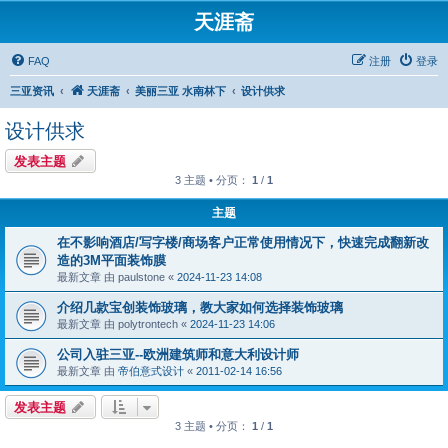
天涯斋
FAQ
注册
登录
三亚资讯
天涯斋
美丽三亚 水南林下
设计供求
设计供求
发表主题
3 主题 • 分页：
1
/
1
主题
在不影响酒店/写字楼/商场客户正常使用情况下，快速完成翻新改
造的3M平面装饰膜
最新文章 由
paulstone
«
2024-11-23 14:08
介绍几款宝创装饰玻璃，教大家如何选择装饰玻璃
最新文章 由
polytrontech
«
2024-11-23 14:06
公司入驻三亚--欧洲建筑师和意大利设计师
最新文章 由
帝伯意式设计
«
2011-02-14 16:56
发表主题
3 主题 • 分页：
1
/
1