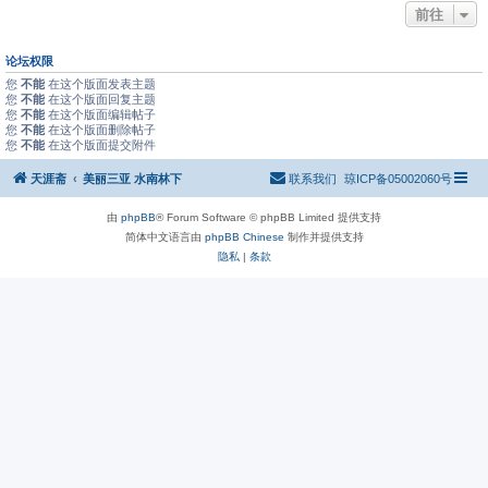
前往
论坛权限
您
不能
在这个版面发表主题
您
不能
在这个版面回复主题
您
不能
在这个版面编辑帖子
您
不能
在这个版面删除帖子
您
不能
在这个版面提交附件
天涯斋
美丽三亚 水南林下
联系我们
琼ICP备05002060号
由
phpBB
® Forum Software © phpBB Limited 提供支持
简体中文语言由
phpBB Chinese
制作并提供支持
隐私
|
条款