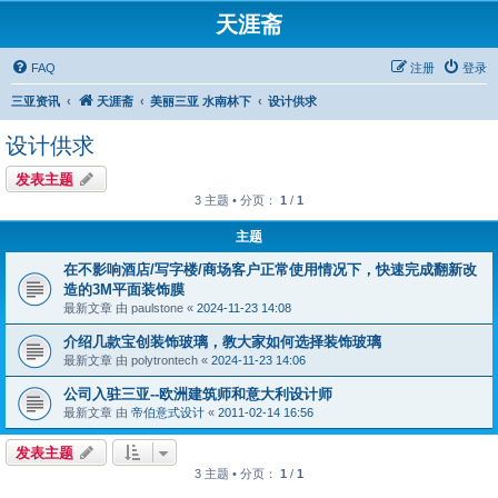
天涯斋
FAQ
注册
登录
三亚资讯
天涯斋
美丽三亚 水南林下
设计供求
设计供求
发表主题
3 主题 • 分页：
1
/
1
主题
在不影响酒店/写字楼/商场客户正常使用情况下，快速完成翻新改
造的3M平面装饰膜
最新文章 由
paulstone
«
2024-11-23 14:08
介绍几款宝创装饰玻璃，教大家如何选择装饰玻璃
最新文章 由
polytrontech
«
2024-11-23 14:06
公司入驻三亚--欧洲建筑师和意大利设计师
最新文章 由
帝伯意式设计
«
2011-02-14 16:56
发表主题
3 主题 • 分页：
1
/
1