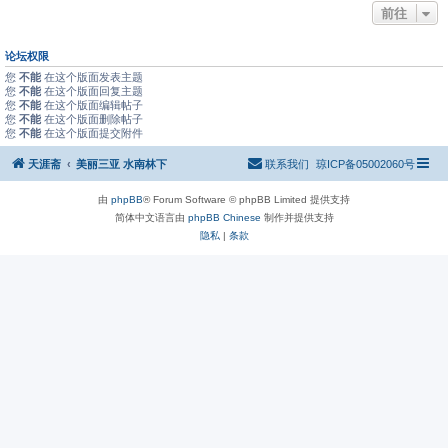
前往
论坛权限
您
不能
在这个版面发表主题
您
不能
在这个版面回复主题
您
不能
在这个版面编辑帖子
您
不能
在这个版面删除帖子
您
不能
在这个版面提交附件
天涯斋
美丽三亚 水南林下
联系我们
琼ICP备05002060号
由
phpBB
® Forum Software © phpBB Limited 提供支持
简体中文语言由
phpBB Chinese
制作并提供支持
隐私
|
条款