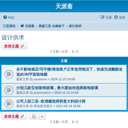
天涯斋
FAQ
注册
登录
三亚资讯
天涯斋
美丽三亚 水南林下
设计供求
设计供求
发表主题
3 主题 • 分页：
1
/
1
主题
在不影响酒店/写字楼/商场客户正常使用情况下，快速完成翻新改
造的3M平面装饰膜
最新文章 由
paulstone
«
2024-11-23 14:08
介绍几款宝创装饰玻璃，教大家如何选择装饰玻璃
最新文章 由
polytrontech
«
2024-11-23 14:06
公司入驻三亚--欧洲建筑师和意大利设计师
最新文章 由
帝伯意式设计
«
2011-02-14 16:56
发表主题
3 主题 • 分页：
1
/
1