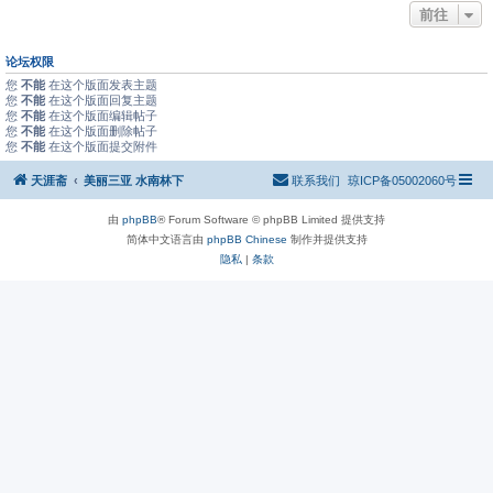
前往
论坛权限
您
不能
在这个版面发表主题
您
不能
在这个版面回复主题
您
不能
在这个版面编辑帖子
您
不能
在这个版面删除帖子
您
不能
在这个版面提交附件
天涯斋
美丽三亚 水南林下
联系我们
琼ICP备05002060号
由
phpBB
® Forum Software © phpBB Limited 提供支持
简体中文语言由
phpBB Chinese
制作并提供支持
隐私
|
条款